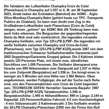
Die Talstation der Luftseilbahn Champéry-Croix de Culet
(Planachaux) in Champéry auf 1.037 m ü. M. am 08 September
2023, direkt neben der Endstation (Bahnhof) der AOMC - Aigle-
Ollon-Monthey-Champéry-Bahn (gehört heute zur TPC -Transports
Publics du Chablais). So kann man direkt vom Zug in die
Großkabinen-Luftseilbahn nach Planachaux (Croix de Culet)
steigen, einen „grünen“ tpc AOMC Beh 2/6 Triebzug kann man
auch links erkennen. Die Bergzacken der gegenüberliegenden
Dents du Midi sind sehr eindrücklich. Die legendäre rot-weiße
Champéry-Seilbahn, vom Typ 125-LPB (LPBF- Die legendäre rot-
weiße Seilbahn zwischen Champéry und Croix-de-Culet
(Planachaux), vom Typ 125-LPB (LPBF-K125),wurde 1987 von dem
traditionsreichen Schweizer Seilbahnhersteller Garaventa (seit
2002 Doppelmayr/Garaventa Gruppe) gebaut. Die 2 Kabinen bieten
jeweils 125 Personen Platz, mit einem max. stündlichen
Durchfluss von 1.000 Personen. Die Seilbahn überspannt eine
Strecke von 899 Höhenmetern vom Startpunkt auf 1.037 m Höhe
bis zum Zielpunkt (Bergstation) auf 1.936 m. Sie bringt einen in
weniger als 5 Minuten auf eine Höhe von 1.962 Metern. Oben
angekommen, werden Fußgänger, die auf der Suche nach Ruhe
sind, von den Panoramablicken vom Croix de Culet begeistert
sein. TECHNISCHE DATEN: Hersteller: Garaventa Baujahr: 1987
Typ: 125-LPB (LPBF-K125) Talstationshöhe: 1.046 m
Bergstationshöhe: 1.945 m Höhendifferenz: 899 m Länge: 2.144 m
Kapazität: 125 Personen/Kabine Fahrzeit: 4.5 min Geschwindigkeit
: 4 m/s Stützenanzahl: 2 Kabinenanzahl: 2 Die Seilbahn ersetzte
die 18-LPB Champéry-Planachaux (1950 von der Firma Von Roll