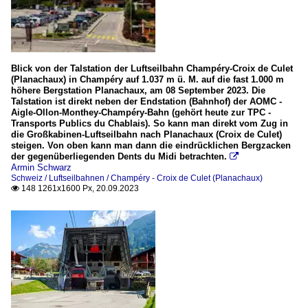
Strecken
126 [129, 130] Aigle – 
Blick von der Talstation der Luftseilbahn Champéry-Croix de Culet
(Planachaux) in Champéry auf 1.037 m ü. M. auf die fast 1.000 m
höhere Bergstation Planachaux, am 08 September 2023. Die
Talstation ist direkt neben der Endstation (Bahnhof) der AOMC -
Aigle-Ollon-Monthey-Champéry-Bahn (gehört heute zur TPC -
Transports Publics du Chablais). So kann man direkt vom Zug in
die Großkabinen-Luftseilbahn nach Planachaux (Croix de Culet)
steigen. Von oben kann man dann die eindrücklichen Bergzacken
der gegenüberliegenden Dents du Midi betrachten.

Armin Schwarz
Schweiz / Luftseilbahnen / Champéry - Croix de Culet (Planachaux)
148 1261x1600 Px, 20.09.2023
