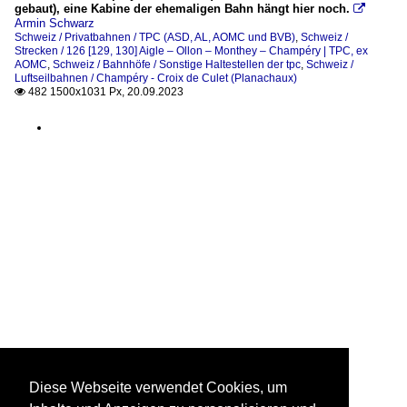
gebaut), eine Kabine der ehemaligen Bahn hängt hier noch.

Armin Schwarz
Schweiz / Privatbahnen / TPC (ASD, AL, AOMC und BVB)
,
Schweiz /
Strecken / 126 [129, 130] Aigle – Ollon – Monthey – Champéry | TPC, ex
AOMC
,
Schweiz / Bahnhöfe / Sonstige Haltestellen der tpc
,
Schweiz /
Luftseilbahnen / Champéry - Croix de Culet (Planachaux)
482 1500x1031 Px, 20.09.2023

Diese Webseite verwendet Cookies, um