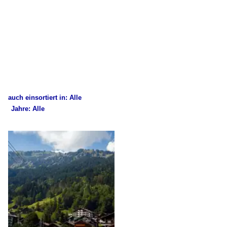
auch einsortiert in: Alle
Jahre: Alle
×
×
Alle Kategorien
Alle Jahre
Schweiz
2020
Bahnhöfe
2023
Sonstige Haltestellen der tpc
Privatbahnen
TPC (ASD, AL, AOMC und BVB)