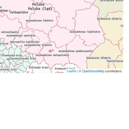
Leaflet
| ©
OpenStreetMap
contributors