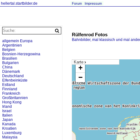
hellertal.startbilder.de
Forum
Impressum
Rülfenrod Fotos
Bahnbilder, mal klassisch und mal ande
allgemein Europa
Argentinien
Belgien
Bosnien-Herzegowina
Brasilien
Karte
Bulgarien
+
China
Dänemark
−
Deutschland
Elfenbeinküste
Estland
Finnland
Frankreich
Großbritannien
Hong Kong
Irland
Israel
Italien
Japan
Kanada
Kroatien
Luxemburg
Malaysia