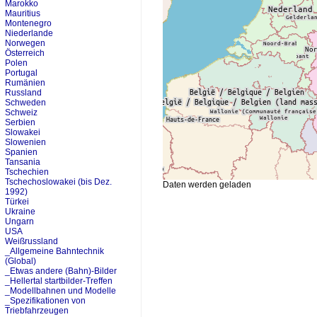
Marokko
Mauritius
Montenegro
Niederlande
Norwegen
Österreich
Polen
Portugal
Rumänien
Russland
Schweden
Schweiz
Serbien
Slowakei
Slowenien
Spanien
Tansania
Tschechien
Tschechoslowakei (bis Dez.
Daten werden geladen
1992)
Türkei
Ukraine
Ungarn
USA
Weißrussland
_Allgemeine Bahntechnik
(Global)
_Etwas andere (Bahn)-Bilder
_Hellertal startbilder-Treffen
_Modellbahnen und Modelle
_Spezifikationen von
Triebfahrzeugen