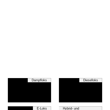
Dampfloks
Dieselloks
E-Loks
Hybrid- und