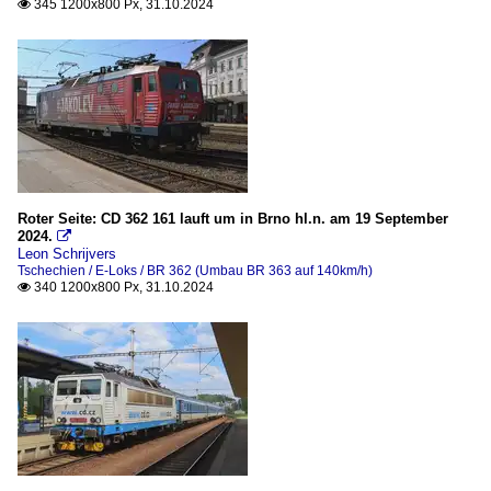
345 1200x800 Px, 31.10.2024

Roter Seite: CD 362 161 lauft um in Brno hl.n. am 19 September
2024.

Leon Schrijvers
Tschechien / E-Loks / BR 362 (Umbau BR 363 auf 140km/h)
340 1200x800 Px, 31.10.2024
