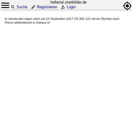
hellertal.startbilder.de
Suche
Registrieren
Login
In stromender regen steht am 23 September 2017 CD 362 121 mit ein Rychlyk nach
Prerov abfahrtbereit in Ostrava hl