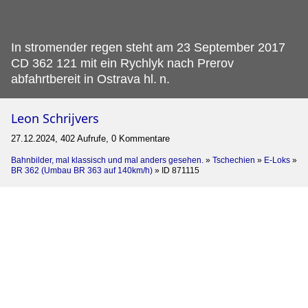
In stromender regen steht am 23 September 2017
CD 362 121 mit ein Rychlyk nach Prerov
abfahrtbereit in Ostrava hl.
n.
Leon Schrijvers
27.12.2024, 402 Aufrufe, 0 Kommentare
Bahnbilder, mal klassisch und mal anders gesehen.
»
Tschechien
»
E-Loks
»
BR 362 (Umbau BR 363 auf 140km/h)
»
ID 871115