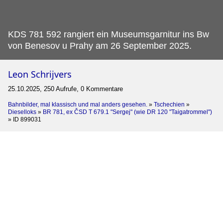
KDS 781 592 rangiert ein Museumsgarnitur ins Bw
von Benesov u Prahy am 26 September 2025.
Leon Schrijvers
25.10.2025, 250 Aufrufe, 0 Kommentare
Bahnbilder, mal klassisch und mal anders gesehen.
»
Tschechien
»
Dieselloks
»
BR 781, ex ČSD T 679.1 "Sergej" (wie DR 120 "Taigatrommel")
»
ID 899031