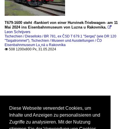
T679-1600 steht -flankiert von einer Hurvinek-Triebwagen- am 11
Mai 2024 ins Eisenbahnmuseum von Luzna u Rakovnika.

Leon Schrijvers
Tschechien / Dieselloks / BR 781, ex ČSD T 679.1 "Sergej" (wie DR 120
"Taigatrommel")
,
Tschechien / Museen und Ausstellungen / ČD
Eisenbahnmuseum Lu¸ná u Rakovníka
508 1200x800 Px, 31.05.2024

Diese Webseite verwendet Cookies, um
Inhalte und Anzeigen zu personalisieren und
Zugriffe zu analysieren. Mit der Nutzung
stimmen Sie der Verwendung von Cookies