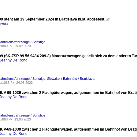
 steht am 19 September 2024 in Bratislava hl.st. abgestellt.

jvers
Bahndienstfahrzeuge / Sonstige
x800 Px, 29.09.2024
9 (SK-ZSR 99 56 9484 209-8) Motorturmwagen gesellt sich zu dem anderen Tur
Jeanny De Rond
Bahndienstfahrzeuge / Sonstige
,
Slowakei / Bahnhöfe / Bratislava
x1066 Px, 24.06.2023
MUV-69-1039 zwischen 2 Flachgüterwagen, aufgenommen im Bahnhof von Brati
Jeanny De Rond
Bahndienstfahrzeuge / Sonstige
x898 Px, 13.06.2023
MUV-69-1039 zwischen 2 Flachgüterwagen, aufgenommen im Bahnhof von Brati
Jeanny De Rond