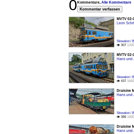
0
Kommentare,
Alle Kommentare
Kommentar verfassen
MVTV 02-09
Leon Schri
Slowakei / 
307
1200

MVTV 02-0
Hans und 
Slowakei / 
437
1600

Draisine 
Hans und 
Slowakei / 
386
1600

Draisine 
Hans und 