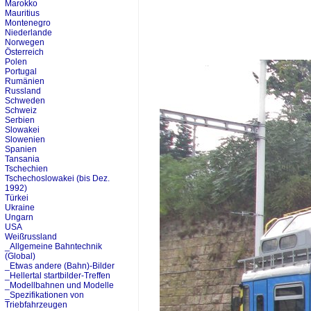
Marokko
Mauritius
Montenegro
Niederlande
Norwegen
Österreich
Polen
Portugal
Rumänien
Russland
Schweden
Schweiz
Serbien
Slowakei
Slowenien
Spanien
Tansania
Tschechien
Tschechoslowakei (bis Dez.
1992)
Türkei
Ukraine
Ungarn
USA
Weißrussland
_Allgemeine Bahntechnik
(Global)
_Etwas andere (Bahn)-Bilder
_Hellertal startbilder-Treffen
_Modellbahnen und Modelle
_Spezifikationen von
Triebfahrzeugen