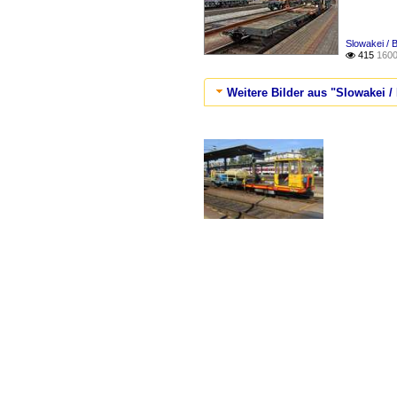
Slowakei / 
415
1600

Weitere Bilder aus "Slowakei /