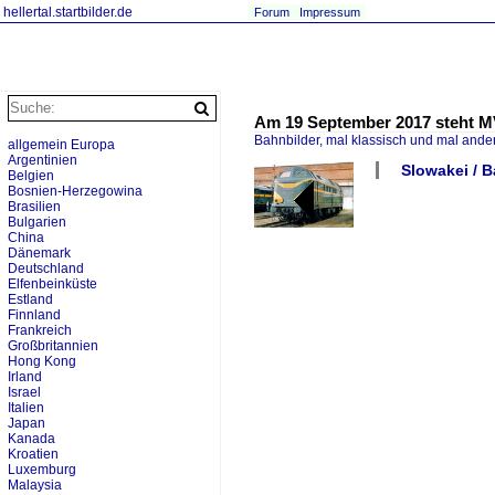
hellertal.startbilder.de
Forum
Impressum
Am 19 September 2017 steht MVT
Bahnbilder, mal klassisch und mal ande
allgemein Europa
Argentinien
Slowakei / 
Belgien
Bosnien-Herzegowina
Brasilien
Bulgarien
China
Dänemark
Deutschland
Elfenbeinküste
Estland
Finnland
Frankreich
Großbritannien
Hong Kong
Irland
Israel
Italien
Japan
Kanada
Kroatien
Luxemburg
Malaysia