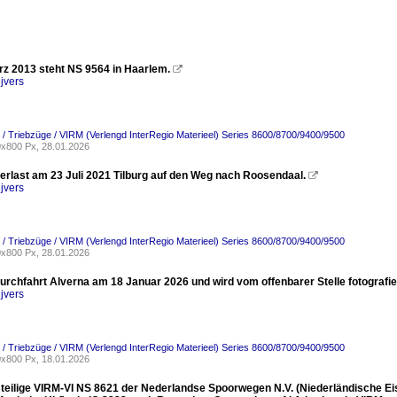
z 2013 steht NS 9564 in Haarlem.

jvers
 / Triebzüge / VIRM (Verlengd InterRegio Materieel) Series 8600/8700/9400/9500
x800 Px, 28.01.2026
erlast am 23 Juli 2021 Tilburg auf den Weg nach Roosendaal.

jvers
 / Triebzüge / VIRM (Verlengd InterRegio Materieel) Series 8600/8700/9400/9500
x800 Px, 28.01.2026
urchfahrt Alverna am 18 Januar 2026 und wird vom offenbarer Stelle fotografie
jvers
 / Triebzüge / VIRM (Verlengd InterRegio Materieel) Series 8600/8700/9400/9500
x800 Px, 18.01.2026
teilige VIRM-VI NS 8621 der Nederlandse Spoorwegen N.V. (Niederländische E