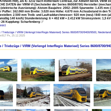
Arnheim Hbf), als IC 3232 nach Rotterdam Centraal, zur Abfahrt bereit. VIRM ste
E DATEN der VIRM-VI (Sechsteiler der Series 8600/8700) Hersteller (mechanis
r (elektrische Ausrüstung): Alstom Baujahre: 2002–2005 Spurweite: 1.435 mm (
r Puffer: 162.060 mm Breite: 3.020 mm Höhe: 4.670 mm Achsabstand in den Tr
estellen: 2.500 mm Treib- und Laufraddurchmesser: 920 mm (neu) / 840 mm (ab
nmäßig 140 km/h) Stundenleistung: 6 × 402 kW = 2.412 kW Stromsystem: 1,5 kV D
e 26 Kupplung: Scharfenberg

warz
 / Triebzüge / VIRM (Verlengd InterRegio Materieel) Series 8600/8700/9400/9500
,
Niederlande
x917 Px, 25.12.2025
e / Triebzüge / VIRM (Verlengd InterRegio Materieel) Series 8600/8700/94