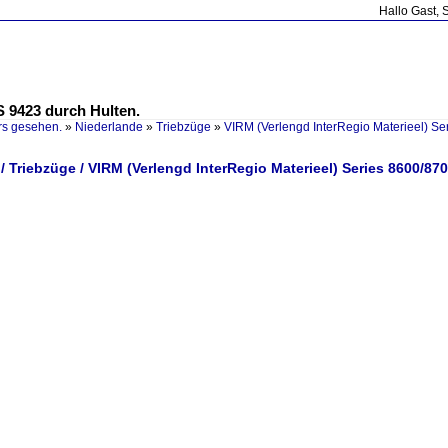
Hallo Gast, 
 9423 durch Hulten.
rs gesehen.
»
Niederlande
»
Triebzüge
»
VIRM (Verlengd InterRegio Materieel) S
/ Triebzüge / VIRM (Verlengd InterRegio Materieel) Series 8600/87