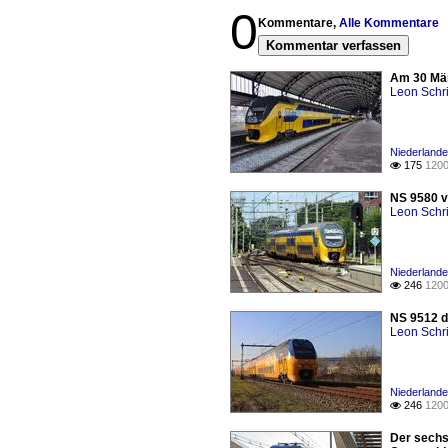
0
Kommentare,
Alle Kommentare
Kommentar verfassen
Am 30 Mär
Leon Schri
Niederlande
175
1200

NS 9580 v
Leon Schri
Niederlande
246
1200

NS 9512 d
Leon Schri
Niederlande
246
1200

Der sechs