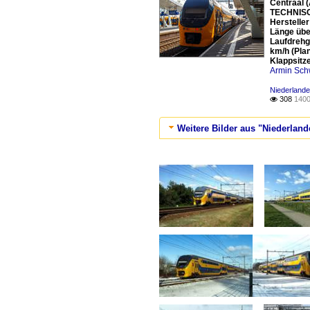
Centraal (
TECHNISCH
Herstelle
Länge übe
Laufdrehg
km/h (Pla
Klappsitz
Armin Sch
Niederlande
308
1400

Weitere Bilder aus "Niederland