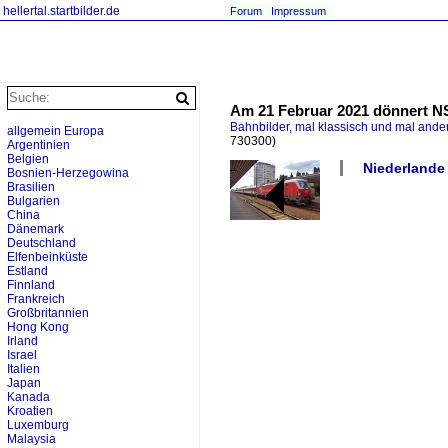
hellertal.startbilder.de
Forum
Impressum
Am 21 Februar 2021 dönnert NS
Bahnbilder, mal klassisch und mal ande
allgemein Europa
730300)
Argentinien
Belgien
Niederlande 
Bosnien-Herzegowina
Brasilien
Bulgarien
China
Dänemark
Deutschland
Elfenbeinküste
Estland
Finnland
Frankreich
Großbritannien
Hong Kong
Irland
Israel
Italien
Japan
Kanada
Kroatien
Luxemburg
Malaysia