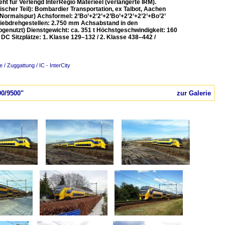
ht für Verlengd InterRegio Materieel (verlängerte IRM).
cher Teil): Bombardier Transportation, ex Talbot, Aachen
Normalspur) Achsformel: 2’Bo’+2’2’+2’Bo’+2’2’+2’2’+Bo’2’
iebdrehgestellen: 2.750 mm Achsabstand in den
genutzt) Dienstgewicht: ca. 351 t Höchstgeschwindigkeit: 160
C Sitzplätze: 1. Klasse 129–132 / 2. Klasse 438–442 /
 / Zuggattung / IC - InterCity
00/9500"
zur Galerie