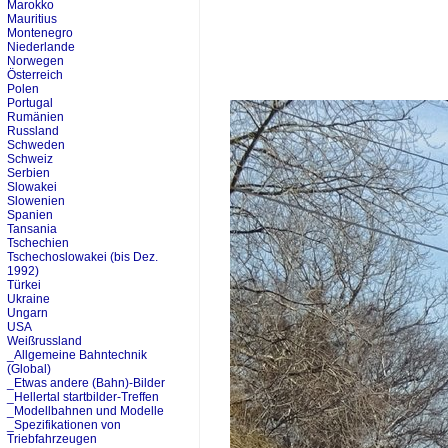
Marokko
Mauritius
Montenegro
Niederlande
Norwegen
Österreich
Polen
Portugal
Rumänien
Russland
Schweden
Schweiz
Serbien
Slowakei
Slowenien
Spanien
Tansania
Tschechien
Tschechoslowakei (bis Dez.
1992)
Türkei
Ukraine
Ungarn
USA
Weißrussland
_Allgemeine Bahntechnik
(Global)
_Etwas andere (Bahn)-Bilder
_Hellertal startbilder-Treffen
_Modellbahnen und Modelle
_Spezifikationen von
Triebfahrzeugen