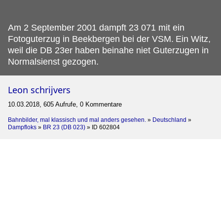
Am 2 September 2001 dampft 23 071 mit ein
Fotoguterzug in Beekbergen bei der VSM.
Ein Witz,
weil die DB 23er haben beinahe niet Guterzugen in
Normalsienst gezogen.
Leon schrijvers
10.03.2018, 605 Aufrufe, 0 Kommentare
Bahnbilder, mal klassisch und mal anders gesehen.
»
Deutschland
»
Dampfloks
»
BR 23 (DB 023)
»
ID 602804