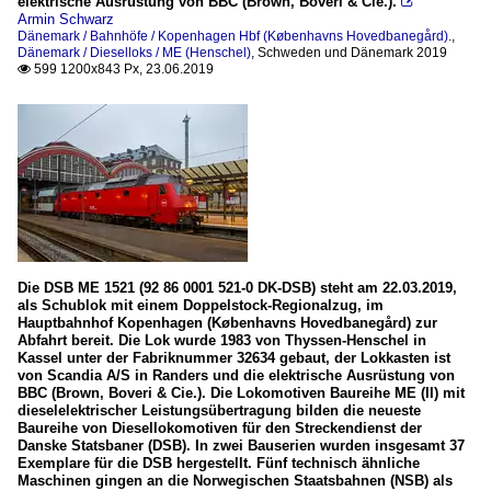
elektrische Ausrüstung von BBC (Brown, Boveri & Cie.).

Armin Schwarz
Dänemark / Bahnhöfe / Kopenhagen Hbf (Københavns Hovedbanegård).
,
Dänemark / Dieselloks / ME (Henschel)
,
Schweden und Dänemark 2019
599 1200x843 Px, 23.06.2019

Die DSB ME 1521 (92 86 0001 521-0 DK-DSB) steht am 22.03.2019,
als Schublok mit einem Doppelstock-Regionalzug, im
Hauptbahnhof Kopenhagen (Københavns Hovedbanegård) zur
Abfahrt bereit. Die Lok wurde 1983 von Thyssen-Henschel in
Kassel unter der Fabriknummer 32634 gebaut, der Lokkasten ist
von Scandia A/S in Randers und die elektrische Ausrüstung von
BBC (Brown, Boveri & Cie.). Die Lokomotiven Baureihe ME (II) mit
dieselelektrischer Leistungsübertragung bilden die neueste
Baureihe von Diesellokomotiven für den Streckendienst der
Danske Statsbaner (DSB). In zwei Bauserien wurden insgesamt 37
Exemplare für die DSB hergestellt. Fünf technisch ähnliche
Maschinen gingen an die Norwegischen Staatsbahnen (NSB) als