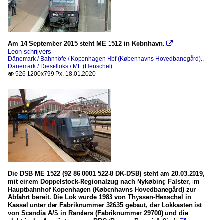
Am 14 September 2015 steht ME 1512 in Kobnhavn.

Leon schrijvers
Dänemark / Bahnhöfe / Kopenhagen Hbf (Københavns Hovedbanegård).
,
Dänemark / Dieselloks / ME (Henschel)
526 1200x799 Px, 18.01.2020

Die DSB ME 1522 (92 86 0001 522-8 DK-DSB) steht am 20.03.2019,
mit einem Doppelstock-Regionalzug nach Nykøbing Falster, im
Hauptbahnhof Kopenhagen (Københavns Hovedbanegård) zur
Abfahrt bereit. Die Lok wurde 1983 von Thyssen-Henschel in
Kassel unter der Fabriknummer 32635 gebaut, der Lokkasten ist
von Scandia A/S in Randers (Fabriknummer 29700) und die