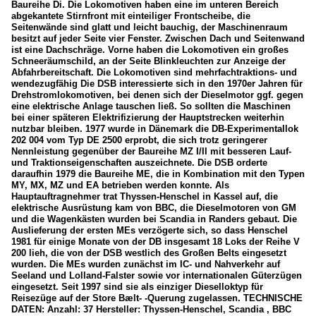
Baureihe Di. Die Lokomotiven haben eine im unteren Bereich
abgekantete Stirnfront mit einteiliger Frontscheibe, die
Seitenwände sind glatt und leicht bauchig, der Maschinenraum
besitzt auf jeder Seite vier Fenster. Zwischen Dach und Seitenwand
ist eine Dachschräge. Vorne haben die Lokomotiven ein großes
Schneeräumschild, an der Seite Blinkleuchten zur Anzeige der
Abfahrbereitschaft. Die Lokomotiven sind mehrfachtraktions- und
wendezugfähig Die DSB interessierte sich in den 1970er Jahren für
Drehstromlokomotiven, bei denen sich der Dieselmotor ggf. gegen
eine elektrische Anlage tauschen ließ. So sollten die Maschinen
bei einer späteren Elektrifizierung der Hauptstrecken weiterhin
nutzbar bleiben. 1977 wurde in Dänemark die DB-Experimentallok
202 004 vom Typ DE 2500 erprobt, die sich trotz geringerer
Nennleistung gegenüber der Baureihe MZ I/II mit besseren Lauf-
und Traktionseigenschaften auszeichnete. Die DSB orderte
daraufhin 1979 die Baureihe ME, die in Kombination mit den Typen
MY, MX, MZ und EA betrieben werden konnte. Als
Hauptauftragnehmer trat Thyssen-Henschel in Kassel auf, die
elektrische Ausrüstung kam von BBC, die Dieselmotoren von GM
und die Wagenkästen wurden bei Scandia in Randers gebaut. Die
Auslieferung der ersten MEs verzögerte sich, so dass Henschel
1981 für einige Monate von der DB insgesamt 18 Loks der Reihe V
200 lieh, die von der DSB westlich des Großen Belts eingesetzt
wurden. Die MEs wurden zunächst im IC- und Nahverkehr auf
Seeland und Lolland-Falster sowie vor internationalen Güterzügen
eingesetzt. Seit 1997 sind sie als einziger Dieselloktyp für
Reisezüge auf der Store Bælt- -Querung zugelassen. TECHNISCHE
DATEN: Anzahl: 37 Hersteller: Thyssen-Henschel, Scandia , BBC