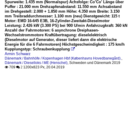
Spurweite: 1.435 mm (Normalspur) Achsfolge: Co’Co’ Länge über
Puffer : 21.000 mm Drehzapfenabstand: 11.550 mm Achsabstand
im Drehgestell: 2.000 + 1.850 mm Höhe: 4.350 mm Breite: 3.150
mm Treibraddurchmesser: 1.100 mm (neu) Dienstgewicht: 115 t
Motor: EMD 16-645 E3B, 16-Zylinder-Zweitakt-Dieselmotor
Leistung: 2.426 kW (3.300 PS) bei 900 U/min Anfahrzugkraft: 360 kN
Anzahl der Fahrmotoren: 6 asynchrone Dreiphasen-
Wechselstrommotore Kraftübertragung: dieselelektrisch
(Dieselmotor auf Generator, dieser liefert dann die elektrische
Energie für die 6 Fahrmotoren) Höchstgeschwindigkeit : 175 km/h
Kupplungstyp: Schraubenkupplung

Armin Schwarz
Dänemark / Bahnhöfe / Kopenhagen Hbf (Københavns Hovedbanegård).
,
Dänemark / Dieselloks / ME (Henschel)
,
Schweden und Dänemark 2019
709
1200x823 Px, 20.04.2019

 2