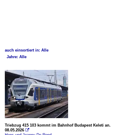
auch einsortiert in: Alle
Jahre: Alle
×
×
Alle Kategorien
Alle Jahre
Ungarn
2000
Unternehmen
2009
GySEV Raaberbahn
2010
2015
Triebzug 415 103 kommt im Bahnhof Budapest Keleti an.
2017
08.05.2026

Hans und Jeanny De Rond