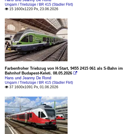
2018
Ungarn / Triebzüge / BR 415 (Stadler Flirt)
15 1600x1220 Px, 23.06.2026

2020
2020
2021
2022
2026
Farbenfroher Triebzug von H-Start, 9455 2415 061 als S-Bahn im
Bahnhof Budapest-Keleti. 08.05.2026

Hans und Jeanny De Rond
Ungarn / Triebzüge / BR 415 (Stadler Flirt)
37 1600x1091 Px, 01.06.2026
