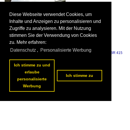
Diese Webseite verwendet Cookies, um
Inhalte und Anzeigen zu personalisieren und
Zugriffe zu analysieren. Mit der Nutzung
stimmen Sie der Verwendung von Cookies
zu. Mehr erfahren:
GySEV 415 507 steht am 10 Mai 2017 in Györ.

Leon schrijvers
Datenschutz
,
Personalisierte Werbung
Ungarn / Unternehmen / GySEV Raaberbahn
,
Ungarn / Triebzüge / BR 415
(Stadler Flirt)
545 1200x799 Px, 09.05.2019

Ich stimme zu und
erlaube
Ich stimme zu
personalisierte
Werbung