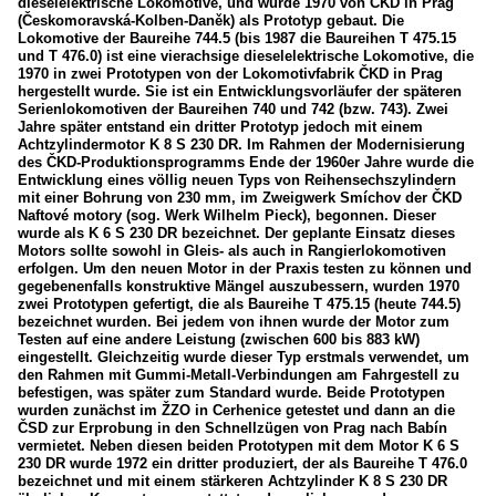
dieselelektrische Lokomotive, und wurde 1970 von ČKD in Prag
(Českomoravská-Kolben-Daněk) als Prototyp gebaut. Die
Lokomotive der Baureihe 744.5 (bis 1987 die Baureihen T 475.15
und T 476.0) ist eine vierachsige dieselelektrische Lokomotive, die
1970 in zwei Prototypen von der Lokomotivfabrik ČKD in Prag
hergestellt wurde. Sie ist ein Entwicklungsvorläufer der späteren
Serienlokomotiven der Baureihen 740 und 742 (bzw. 743). Zwei
Jahre später entstand ein dritter Prototyp jedoch mit einem
Achtzylindermotor K 8 S 230 DR. Im Rahmen der Modernisierung
des ČKD-Produktionsprogramms Ende der 1960er Jahre wurde die
Entwicklung eines völlig neuen Typs von Reihensechszylindern
mit einer Bohrung von 230 mm, im Zweigwerk Smíchov der ČKD
Naftové motory (sog. Werk Wilhelm Pieck), begonnen. Dieser
wurde als K 6 S 230 DR bezeichnet. Der geplante Einsatz dieses
Motors sollte sowohl in Gleis- als auch in Rangierlokomotiven
erfolgen. Um den neuen Motor in der Praxis testen zu können und
gegebenenfalls konstruktive Mängel auszubessern, wurden 1970
zwei Prototypen gefertigt, die als Baureihe T 475.15 (heute 744.5)
bezeichnet wurden. Bei jedem von ihnen wurde der Motor zum
Testen auf eine andere Leistung (zwischen 600 bis 883 kW)
eingestellt. Gleichzeitig wurde dieser Typ erstmals verwendet, um
den Rahmen mit Gummi-Metall-Verbindungen am Fahrgestell zu
befestigen, was später zum Standard wurde. Beide Prototypen
wurden zunächst im ŽZO in Cerhenice getestet und dann an die
ČSD zur Erprobung in den Schnellzügen von Prag nach Babín
vermietet. Neben diesen beiden Prototypen mit dem Motor K 6 S
230 DR wurde 1972 ein dritter produziert, der als Baureihe T 476.0
bezeichnet und mit einem stärkeren Achtzylinder K 8 S 230 DR