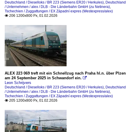
Deutschland / Dieselloks / BR 223 (Siemens ER20 / Herkules)
,
Deutschland
/ Unternehmen / alex / DLB - Die Länderbahn GmbH (zu Netinera)
,
Tschechien
Tschechien / Zuggattungen / EX Západní expres (Westexpress/alex)
206 1200x800 Px, 01.02.2026

Bahnhöfe
Plzeň hlavní nádraží (Pilsen Hbf)
Dieselloks
BR 744.5 , ex T 475.15 (Prototyp)
Unternehmen
ALEX 223 069 treft mit ein Schnellzug nach Praha hl.n. über Plzen
am 24 September 2025 in Schwandorf ein.

Retrolok s.r.o. (Praha)
Leon Schrijvers
Deutschland / Dieselloks / BR 223 (Siemens ER20 / Herkules)
,
Deutschland
/ Unternehmen / alex / DLB - Die Länderbahn GmbH (zu Netinera)
,
_Spezifikationen von Triebfahrzeugen
Tschechien / Zuggattungen / EX Západní expres (Westexpress/alex)
205 1200x800 Px, 01.02.2026

Tschechien
Dieselloks