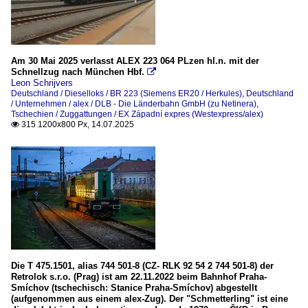
Am 30 Mai 2025 verlasst ALEX 223 064 PLzen hl.n. mit der
Schnellzug nach München Hbf.

Leon Schrijvers
Deutschland / Dieselloks / BR 223 (Siemens ER20 / Herkules)
,
Deutschland
/ Unternehmen / alex / DLB - Die Länderbahn GmbH (zu Netinera)
,
Tschechien / Zuggattungen / EX Západní expres (Westexpress/alex)
315 1200x800 Px, 14.07.2025

Die T 475.1501, alias 744 501-8 (CZ- RLK 92 54 2 744 501-8) der
Retrolok s.r.o. (Prag) ist am 22.11.2022 beim Bahnhof Praha-
Smíchov (tschechisch: Stanice Praha-Smíchov) abgestellt
(aufgenommen aus einem alex-Zug). Der "Schmetterling" ist eine