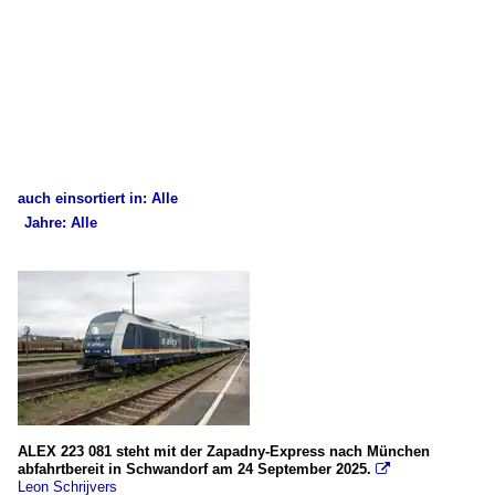
auch einsortiert in: Alle
Jahre: Alle
×
×
Alle Kategorien
Alle Jahre
Deutschland
2020
Dieselloks
2020
BR 223 (Siemens ER20 / Herkules)
2022
2025
Unternehmen
ALEX 223 081 steht mit der Zapadny-Express nach München
abfahrtbereit in Schwandorf am 24 September 2025.

alex / DLB - Die Länderbahn GmbH (zu Netinera)
Leon Schrijvers