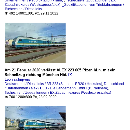
Unternehmen / Retrolok s.r.o. (Praha)
,
Tschechien / Zuggattungen / EX
Západní expres (Westexpress/alex)
,
_Spezifikationen von Triebfahrzeugen /
Tschechien / Dieselloks
492 1400x1001 Px, 29.11.2022

Am 21 Februar 2020 verlässt ALEX 223 065 Plzen hl.n. mit ein
Schnellzug richtung München Hbf.

Leon schrijvers
Deutschland / Dieselloks / BR 223 (Siemens ER20 / Herkules)
,
Deutschland
/ Unternehmen / alex / DLB - Die Länderbahn GmbH (zu Netinera)
,
Tschechien / Zuggattungen / EX Západní expres (Westexpress/alex)
760 1200x800 Px, 28.02.2020
