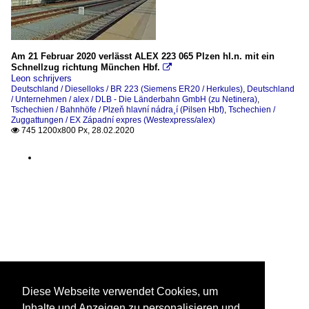
Am 21 Februar 2020 verlässt ALEX 223 065 Plzen hl.n. mit ein
Schnellzug richtung München Hbf.

Leon schrijvers
Deutschland / Dieselloks / BR 223 (Siemens ER20 / Herkules)
,
Deutschland
/ Unternehmen / alex / DLB - Die Länderbahn GmbH (zu Netinera)
,
Tschechien / Bahnhöfe / Plzeň hlavní nádra¸í (Pilsen Hbf)
,
Tschechien /
Zuggattungen / EX Západní expres (Westexpress/alex)
745 1200x800 Px, 28.02.2020

Diese Webseite verwendet Cookies, um
Inhalte und Anzeigen zu personalisieren und