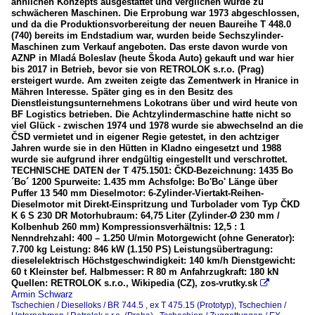
ähnlichen Konzepts ausgestattet und verglichen wurde zu
schwächeren Maschinen. Die Erprobung war 1973 abgeschlossen,
und da die Produktionsvorbereitung der neuen Baureihe T 448.0
(740) bereits im Endstadium war, wurden beide Sechszylinder-
Maschinen zum Verkauf angeboten. Das erste davon wurde von
AZNP in Mladá Boleslav (heute Škoda Auto) gekauft und war hier
bis 2017 in Betrieb, bevor sie von RETROLOK s.r.o. (Prag)
ersteigert wurde. Am zweiten zeigte das Zementwerk in Hranice in
Mähren Interesse. Später ging es in den Besitz des
Dienstleistungsunternehmens Lokotrans über und wird heute von
BF Logistics betrieben. Die Achtzylindermaschine hatte nicht so
viel Glück - zwischen 1974 und 1978 wurde sie abwechselnd an die
ČSD vermietet und in eigener Regie getestet, in den achtziger
Jahren wurde sie in den Hütten in Kladno eingesetzt und 1988
wurde sie aufgrund ihrer endgültig eingestellt und verschrottet.
TECHNISCHE DATEN der T 475.1501: ČKD-Bezeichnung: 1435 Bo
´Bo´ 1200 Spurweite: 1.435 mm Achsfolge: Bo'Bo' Länge über
Puffer 13 540 mm Dieselmotor: 6-Zylinder-Viertakt-Reihen-
Dieselmotor mit Direkt-Einspritzung und Turbolader vom Typ ČKD
K 6 S 230 DR Motorhubraum: 64,75 Liter (Zylinder-Ø 230 mm /
Kolbenhub 260 mm) Kompressionsverhältnis: 12,5 : 1
Nenndrehzahl: 400 – 1.250 U/min Motorgewicht (ohne Generator):
7.700 kg Leistung: 846 kW (1.150 PS) Leistungsübertragung:
dieselelektrisch Höchstgeschwindigkeit: 140 km/h Dienstgewicht:
60 t Kleinster bef. Halbmesser: R 80 m Anfahrzugkraft: 180 kN
Quellen: RETROLOK s.r.o., Wikipedia (CZ), zos-vrutky.sk

Armin Schwarz
Tschechien / Dieselloks / BR 744.5 , ex T 475.15 (Prototyp)
,
Tschechien /