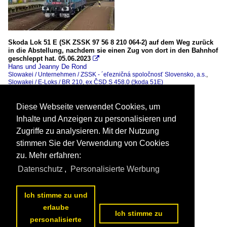
Skoda Lok 51 E (SK ZSSK 97 56 8 210 064-2) auf dem Weg zurück
in die Abstellung, nachdem sie einen Zug von dort in den Bahnhof
geschleppt hat. 05.06.2023

Hans und Jeanny De Rond
Slowakei / Unternehmen / ZSSK - ´eľezničná spoločnosť Slovensko, a.s.
,
Slowakei / E-Loks / BR 210, ex ČSD S 458.0 (¦koda 51E)
401 1600x1067 Px, 13.06.2023

Diese Webseite verwendet Cookies, um
Inhalte und Anzeigen zu personalisieren und
Zugriffe zu analysieren. Mit der Nutzung
stimmen Sie der Verwendung von Cookies
zu. Mehr erfahren:
Datenschutz
,
Personalisierte Werbung
Ich stimme zu und
erlaube
Ich stimme zu
personalisierte