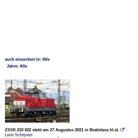
auch einsortiert in: Alle
Jahre: Alle
×
×
Alle Kategorien
Alle Jahre
Slowakei
2020
Bahnhöfe
2021
Bratislava
2023
2024
E-Loks
ZSSK 210 022 steht am 27 Augustus 2021 in Bratislava hl.st.

2025
Leon Schrijvers
BR 362/363, ex ČSD ES 499.1 (Škoda 69E)