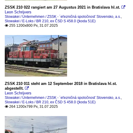
ZSSK 210 022 rangiert am 27 Augustus 2021 in Bratislava hl.st.

Leon Schrijvers
Slowakei / Unternehmen / ZSSK - ´eľezničná spoločnosť Slovensko, a.s.
,
Slowakei / E-Loks / BR 210, ex ČSD S 458.0 (¦koda 51E)
255 1200x800 Px, 31.07.2025

ZSSK 210 011 steht am 12 September 2018 in Bratislava hl.st.
abgestellt.

Leon Schrijvers
Slowakei / Unternehmen / ZSSK - ´eľezničná spoločnosť Slovensko, a.s.
,
Slowakei / E-Loks / BR 210, ex ČSD S 458.0 (¦koda 51E)
264 1200x799 Px, 31.07.2025
