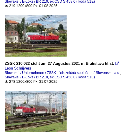
Slowakei / E-Loks / BR 210, ex ČSD S 458.0 (¦koda 51E)
219 1200x800 Px, 01.08.2025

Unternehmen
ZSSK - Žeľezničná spoločnosť Slovensko, a.s.
ZSSK 210 022 steht am 27 Augustus 2021 in Bratislava hl.st.

Leon Schrijvers
Slowakei / Unternehmen / ZSSK - ´eľezničná spoločnosť Slovensko, a.s.
,
Slowakei / E-Loks / BR 210, ex ČSD S 458.0 (¦koda 51E)
278 1200x800 Px, 31.07.2025
