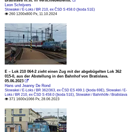
Bratislava hl.st. in Verschiebedienst.

Leon Schrijvers
Slowakei / E-Loks / BR 210, ex ČSD S 458.0 (¦koda 51E)
260 1200x800 Px, 11.10.2024

E – Lok 210 064-2 zieht einen Zug mit der abgebügelten Lok 362
015-0, aus der Abstellung in den Bahnhof von Bratislava.
05.06.2023

Hans und Jeanny De Rond
Slowakei / E-Loks / BR 362/363, ex ČSD ES 499.1 (¦koda 69E)
,
Slowakei / E-
Loks / BR 210, ex ČSD S 458.0 (¦koda 51E)
,
Slowakei / Bahnhöfe / Bratislava
371 1600x1066 Px, 28.06.2023
