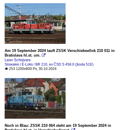
Am 19 September 2024 lauft ZSSK Verschiebeellok 210 011 in
Bratislava hl.st. um.

Leon Schrijvers
Slowakei / E-Loks / BR 210, ex ČSD S 458.0 (¦koda 51E)
253 1200x800 Px, 30.10.2024

Noch in Blau: ZSSK 210 064 steht am 19 September 2024 in