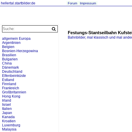
hellertal.startbilder.de
Forum
Impressum
Festungs-Stantseilbahn Kufste
Bahnbilder, mal klassisch und mal ande
allgemein Europa
Argentinien
Belgien
Bosnien-Herzegowina
Brasilien
Bulgarien
China
Dänemark
Deutschland
Elfenbeinküste
Estland
Finnland
Frankreich
Großbritannien
Hong Kong
Irland
Israel
Italien
Japan
Kanada
Kroatien
Luxemburg
Malaysia