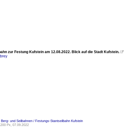
ahn zur Festung Kufstein am 12.08.2022. Blick auf die Stadt Kufstein.

rbrey
/ Berg- und Seilbahnen / Festungs-Stantseilbahn Kufstein
200 Px, 07.09.2022