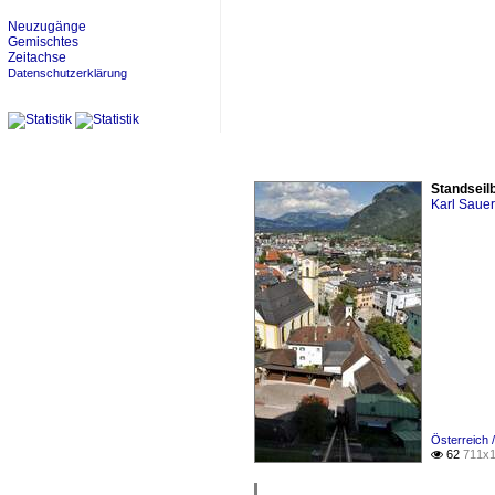
Neuzugänge
Gemischtes
Zeitachse
Datenschutzerklärung
Standseilb
Karl Saue
Österreich 
62
711x1
