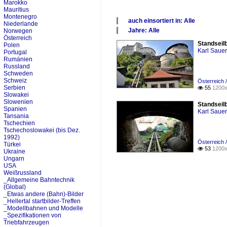
Marokko
Mauritius
Montenegro
auch einsortiert in: Alle
Niederlande
×
Jahre: Alle
Norwegen
Alle Kategorien
×
Österreich
Standseil
Polen
Alle Jahre
Karl Saue
Portugal
2020
Rumänien
Russland
Schweden
Schweiz
Österreich 
Serbien
55
1200x

Slowakei
Slowenien
Standseil
Spanien
Karl Saue
Tansania
Tschechien
Tschechoslowakei (bis Dez.
1992)
Österreich 
Türkei
53
1200x

Ukraine
Ungarn
USA
Weißrussland
_Allgemeine Bahntechnik
(Global)
_Etwas andere (Bahn)-Bilder
_Hellertal startbilder-Treffen
_Modellbahnen und Modelle
_Spezifikationen von
Triebfahrzeugen