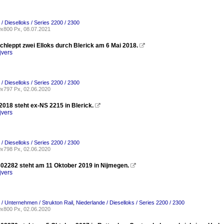
/ Dieselloks / Series 2200 / 2300
x800 Px, 08.07.2021
chleppt zwei Elloks durch Blerick am 6 Mai 2018.

jvers
/ Dieselloks / Series 2200 / 2300
x797 Px, 02.06.2020
2018 steht ex-NS 2215 in Blerick.

jvers
/ Dieselloks / Series 2200 / 2300
x798 Px, 02.06.2020
302282 steht am 11 Oktober 2019 in Nijmegen.

jvers
 / Unternehmen / Strukton Rail
,
Niederlande / Dieselloks / Series 2200 / 2300
x800 Px, 02.06.2020