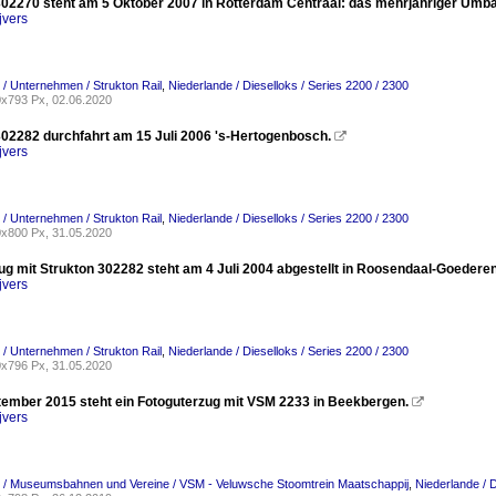
302270 steht am 5 Oktober 2007 in Rotterdam Centraal: das mehrjahriger Umba
jvers
 / Unternehmen / Strukton Rail
,
Niederlande / Dieselloks / Series 2200 / 2300
x793 Px, 02.06.2020
302282 durchfahrt am 15 Juli 2006 's-Hertogenbosch.

jvers
 / Unternehmen / Strukton Rail
,
Niederlande / Dieselloks / Series 2200 / 2300
x800 Px, 31.05.2020
ug mit Strukton 302282 steht am 4 Juli 2004 abgestellt in Roosendaal-Goederen
jvers
 / Unternehmen / Strukton Rail
,
Niederlande / Dieselloks / Series 2200 / 2300
x796 Px, 31.05.2020
ember 2015 steht ein Fotoguterzug mit VSM 2233 in Beekbergen.

jvers
 / Museumsbahnen und Vereine / VSM - Veluwsche Stoomtrein Maatschappij
,
Niederlande / D