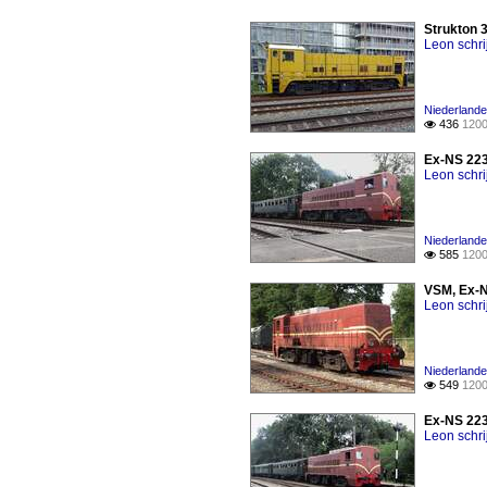
Strukton 
Leon schri
Niederlande
436
1200

Ex-NS 223
Leon schri
Niederlande
585
1200

VSM, Ex-N
Leon schri
Niederlande
549
1200

Ex-NS 223
Leon schri