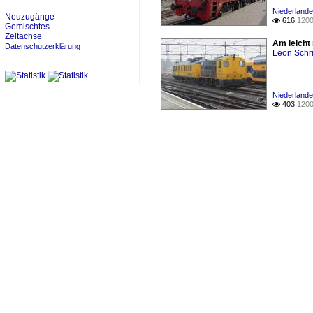
Niederlande
Neuzugänge
616
1200

Gemischtes
Zeitachse
Am leicht
Datenschutzerklärung
Leon Schri
Niederlande 
403
1200
