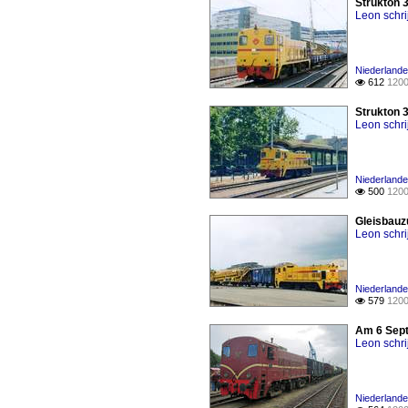
Strukton 
Leon schri
Niederlande
612
1200

Strukton 
Leon schri
Niederlande
500
1200

Gleisbauz
Leon schri
Niederlande
579
1200

Am 6 Sept
Leon schri
Niederlande