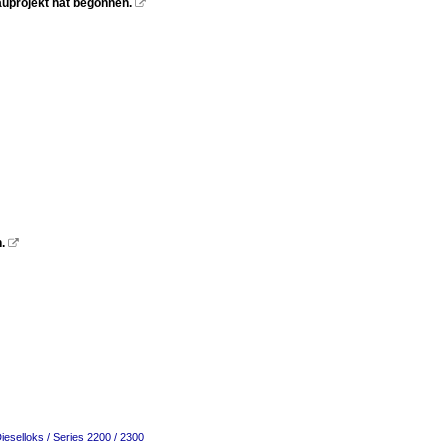
uprojekt hat begonnen.

.

ieselloks / Series 2200 / 2300