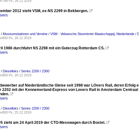
x798 Px, 26.12.2019
ember 2012 steht VSM, ex-NS 2299 in Bekbergen.

jvers
 / Museumsbahnen und Vereine / VSM - Veluwsche Stoomtrein Maatschappij
,
Niederlande / D
x800 Px, 26.12.2019
il 1986 durchfahrt NS 2298 mit ein Guterzug Rotterdam CS.

jvers
/ Dieselloks / Series 2200 / 2300
x800 Px, 26.12.2019
tbewerber auf Niederländische Gleise seit 1998 war LOvers Rail, deren Erfolg 
r 2202 mit der Kennemerland-Express von Lovers Rail in Amsterdam Centraal ein
nden.

jvers
/ Dieselloks / Series 2200 / 2300
x800 Px, 25.12.2019
5 zieht am 24 April 2019 der CTO-Messwagen durch Boxtel.

jvers