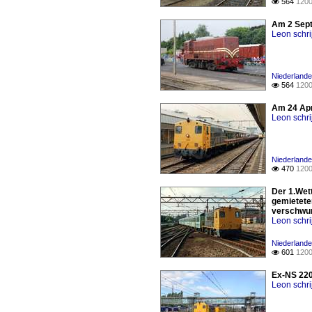
564
1200

Am 2 Sept
Leon schri
Niederlande
564
1200

Am 24 Apr
Leon schri
Niederlande 
470
1200

Der 1.Wet
gemietete
verschwu
Leon schri
Niederlande 
601
1200

Ex-NS 220
Leon schri