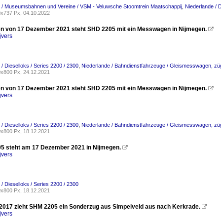
 / Museumsbahnen und Vereine / VSM - Veluwsche Stoomtrein Maatschappij
,
Niederlande / D
x737 Px, 04.10.2022
 von 17 Dezember 2021 steht SHD 2205 mit ein Messwagen in Nijmegen.

jvers
/ Dieselloks / Series 2200 / 2300
,
Niederlande / Bahndienstfahrzeuge / Gleismesswagen, zü
x800 Px, 24.12.2021
 von 17 Dezember 2021 steht SHD 2205 mit ein Messwagen in Nijmegen.

jvers
/ Dieselloks / Series 2200 / 2300
,
Niederlande / Bahndienstfahrzeuge / Gleismesswagen, zü
x800 Px, 18.12.2021
5 steht am 17 Dezember 2021 in Nijmegen.

jvers
/ Dieselloks / Series 2200 / 2300
x800 Px, 18.12.2021
 2017 zieht SHM 2205 ein Sonderzug aus Simpelveld aus nach Kerkrade.

jvers