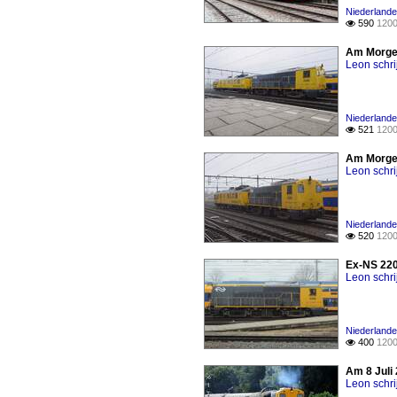
Niederlande
590
1200

Am Morgen
Leon schri
Niederlande 
521
1200

Am Morgen
Leon schri
Niederlande 
520
1200

Ex-NS 220
Leon schri
Niederlande 
400
1200

Am 8 Juli
Leon schri