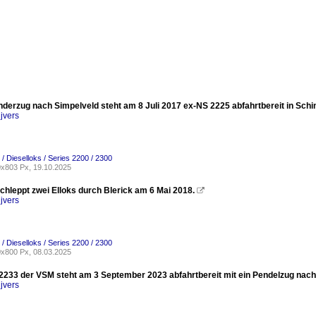
nderzug nach Simpelveld steht am 8 Juli 2017 ex-NS 2225 abfahrtbereit in Schi
jvers
/ Dieselloks / Series 2200 / 2300
x803 Px, 19.10.2025
chleppt zwei Elloks durch Blerick am 6 Mai 2018.

jvers
/ Dieselloks / Series 2200 / 2300
x800 Px, 08.03.2025
 2233 der VSM steht am 3 September 2023 abfahrtbereit mit ein Pendelzug nac
jvers