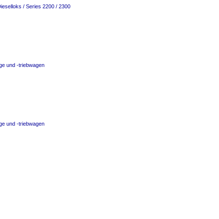
ieselloks / Series 2200 / 2300
ge und -triebwagen
ge und -triebwagen