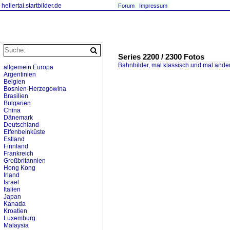
hellertal.startbilder.de
Forum
Impressum
Series 2200 / 2300 Fotos
Bahnbilder, mal klassisch und mal ande
allgemein Europa
Argentinien
Belgien
Bosnien-Herzegowina
Brasilien
Bulgarien
China
Dänemark
Deutschland
Elfenbeinküste
Estland
Finnland
Frankreich
Großbritannien
Hong Kong
Irland
Israel
Italien
Japan
Kanada
Kroatien
Luxemburg
Malaysia