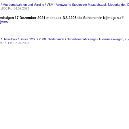
 / Museumsbahnen und Vereine / VSM - Veluwsche Stoomtrein Maatschappij
,
Niederlande / D
x800 Px, 04.09.2023
 mistigen 17 Dezember 2021 messt ex-NS 2205 die Schienen in Nijmegen.

jvers
/ Dieselloks / Series 2200 / 2300
,
Niederlande / Bahndienstfahrzeuge / Gleismesswagen, zü
x799 Px, 02.07.2023