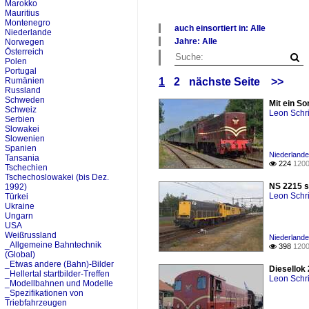
Marokko
Mauritius
Montenegro
auch einsortiert in: Alle
Niederlande
×
Jahre: Alle
Norwegen
Alle Kategorien
×
Österreich
Niederlande
Polen
Alle Jahre
Portugal
1990
Rumänien
1
2
nächste Seite
>>
2010
Russland
2020
Schweden
Mit ein So
Schweiz
Leon Schri
Serbien
Slowakei
Slowenien
Spanien
Niederlande 
Tansania
224
1200

Tschechien
Tschechoslowakei (bis Dez.
NS 2215 s
1992)
Leon Schri
Türkei
Ukraine
Ungarn
USA
Weißrussland
Niederlande 
_Allgemeine Bahntechnik
398
1200

(Global)
_Etwas andere (Bahn)-Bilder
Diesellok
_Hellertal startbilder-Treffen
Leon Schri
_Modellbahnen und Modelle
_Spezifikationen von
Triebfahrzeugen