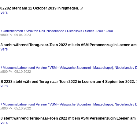
302282 steht am 11 Oktober 2019 in Nijmegen.

jvers
 / Unternehmen / Strukton Rail
,
Niederlande / Dieselloks / Series 2200 / 2300
x800 Px, 09.04.2023
3 steht während Terug-naar-Toen 2022 mit ein VSM Personenzug in Loenen am
jvers
 / Museumsbahnen und Vereine / VSM - Veluwsche Stoomtrein Maatschappij
,
Niederlande / D
x800 Px, 08.10.2022
S 2233 steht während Terug-naar-Toen 2022 in Loenen am 4 September 2022.
jvers
 / Museumsbahnen und Vereine / VSM - Veluwsche Stoomtrein Maatschappij
,
Niederlande / D
x800 Px, 05.10.2022
3 steht während Terug-naar-Toen 2022 mit ein VSM Personenzugin Loenen am
jvers