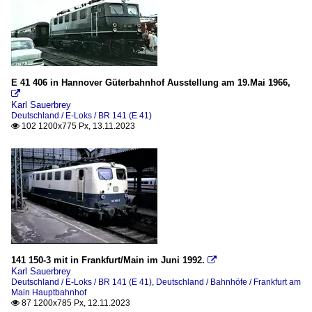
S-Bahn Nürnberg
S-Bahn Rhein-Ruhr
Strecken
E 41 406 in Hannover Güterbahnhof Ausstellung am 19.Mai 1966,
KBS 351 SFS Hannover - Kassel - Würzburg

Karl Sauerbrey
KBS 465 (Rechte Rheinstrecke)
Deutschland / E-Loks / BR 141 (E 41)
102 1200x775 Px, 13.11.2023

KBS 690 (Moselstrecke)
KBS 750 (Filstalbahn) Stuttgart–Ulm
KBS 954 (Freilassing - Bad Reichenhall)
KBS 963 Ammergaubahn (Murnau-Bad Kohlgrub-Obe
KBS 980 - Bayerische Maximiliansbahn (Ulm - Augsburg)
KBS 993 Ulm - Ingolstadt - Regensburg
141 150-3 mit in Frankfurt/Main im Juni 1992.

Veranstaltungen
Karl Sauerbrey
Deutschland / E-Loks / BR 141 (E 41)
,
Deutschland / Bahnhöfe / Frankfurt am
150 Jahre Eisenbahn in Deutschland
Main Hauptbahnhof
87 1200x785 Px, 12.11.2023
