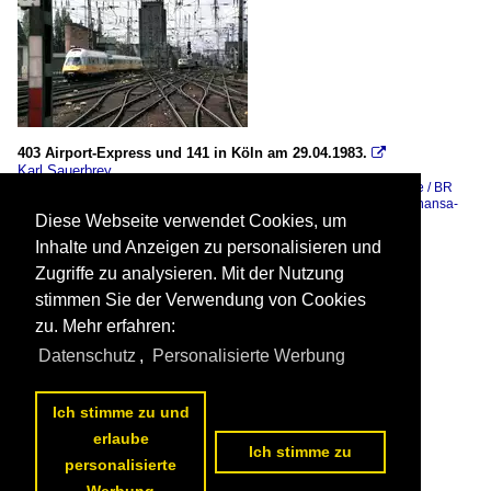
403 Airport-Express und 141 in Köln am 29.04.1983.

Karl Sauerbrey
Deutschland / E-Loks / BR 141 (E 41)
,
Deutschland / Elektotriebzüge / BR
403 (später LH Airport-Express)
,
Deutschland / Personenzüge / Lufthansa-
Diese Webseite verwendet Cookies, um
Airport-Express (LHA)
127 1200x767 Px, 04.04.2022

Inhalte und Anzeigen zu personalisieren und
Zugriffe zu analysieren. Mit der Nutzung
stimmen Sie der Verwendung von Cookies
zu. Mehr erfahren:
Datenschutz
,
Personalisierte Werbung
Ich stimme zu und
erlaube
Ich stimme zu
personalisierte