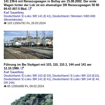
2006
141 238-6 mit Reisezugwagen in Bullay am 15.08.2002. Der erste
Bahntechnische Anlagen
Wagen hinter der Lok ist ein ehemaliger DR Reisezugwagen 50 80
84-43 007-5 Bbd.

Formsignale
2010
Karl Sauerbrey
Deutschland / E-Loks / BR 141 (E 41)
,
Deutschland / Strecken / KBS 690
2012
(Moselstrecke)
Dieselloks
103 1200x781 Px, 26.03.2024

2013
BR 216 (V 160)
2014
2015
Dieseltriebzüge
2016
BR 628 / 928
2017
E-Loks
2018
Führung im Bw Stuttgart mit 103, 110, 110.3, 144 und 141 am
BR 103 (E 03)
2019
12.10.1980.

Karl Sauerbrey
BR 110 (E10)
Deutschland / E-Loks / BR 103 (E 03)
,
Deutschland / E-Loks / BR 110 (E10)
,
2020
Deutschland / E-Loks / BR 141 (E 41)
,
Deutschland / E-Loks / BR 144 (E 44,
BR 111
DR 244)
2021
85 1200x690 Px, 09.02.2024

BR 118 (E 18)
2022
BR 120.1
2023
BR 140 (E 40)