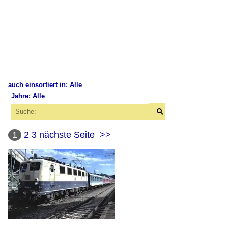
auch einsortiert in: Alle
Jahre: Alle
×
×
Alle Kategorien
Alle Jahre
Deutschland
1
2
3
nächste Seite
>>
1980
Bahnhochbauten
1980
Tunnel
2000
Bahnhöfe
2002
Frankfurt am Main Hauptbahnhof
2004