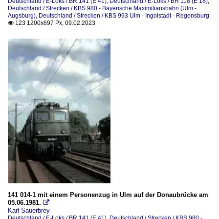
Deutschland / E-Loks / BR 141 (E 41)
,
Deutschland / E-Loks / BR 118 (E 18)
,
Deutschland / Strecken / KBS 980 - Bayerische Maximiliansbahn (Ulm -
Augsburg)
,
Deutschland / Strecken / KBS 993 Ulm - Ingolstadt - Regensburg
123 1200x697 Px, 09.02.2023

141 014-1 mit einem Personenzug in Ulm auf der Donaubrücke am
05.06.1981.

Karl Sauerbrey
Deutschland / E-Loks / BR 141 (E 41)
,
Deutschland / Strecken / KBS 980 -