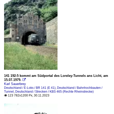
2024
BR 144 (E 44, DR 244)
BR 150 (E 50)
BR 151
E 10.12 (DB 110 und DB 112 > 113)
Elektotriebzüge
BR 403 (später LH Airport-Express)
Museen, Ausstellungen und Messen
DB Museum Koblenz
Eisenbahnmuseum Darmstadt-Kranichstein
141 192-5 kommt am Südportal des Loreley-Tunnels ans Licht, am
15.07.1979.
Südwestfälische Eisenbahnmuseum Siegen (SEM-Siegen)

Karl Sauerbrey
Deutschland / E-Loks / BR 141 (E 41)
,
Deutschland / Bahnhochbauten /
Personenzüge
Tunnel
,
Deutschland / Strecken / KBS 465 (Rechte Rheinstrecke)
123 782x1200 Px, 30.11.2023

Lufthansa-Airport-Express (LHA)
S-Bahnen