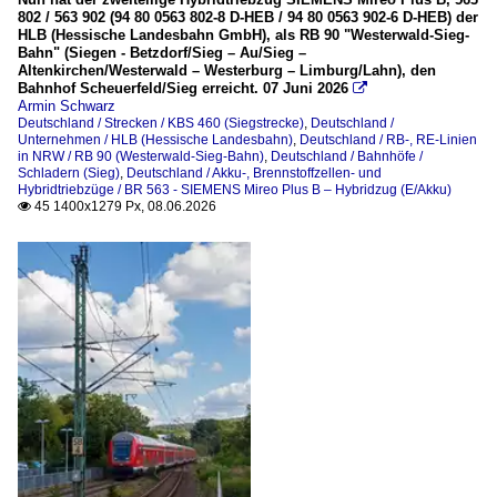
802 / 563 902 (94 80 0563 802-8 D-HEB / 94 80 0563 902-6 D-HEB) der
HLB (Hessische Landesbahn GmbH), als RB 90 "Westerwald-Sieg-
Strecken
Bahn" (Siegen - Betzdorf/Sieg – Au/Sieg –
Altenkirchen/Westerwald – Westerburg – Limburg/Lahn), den
KBS 460 (Siegstrecke)
Bahnhof Scheuerfeld/Sieg erreicht. 07 Juni 2026

Armin Schwarz
Deutschland / Strecken / KBS 460 (Siegstrecke)
,
Deutschland /
Unternehmen
Unternehmen / HLB (Hessische Landesbahn)
,
Deutschland / RB-, RE-Linien
in NRW / RB 90 (Westerwald-Sieg-Bahn)
,
Deutschland / Bahnhöfe /
HLB (Hessische Landesbahn)
Schladern (Sieg)
,
Deutschland / Akku-, Brennstoffzellen- und
Hybridtriebzüge / BR 563 - SIEMENS Mireo Plus B – Hybridzug (E/Akku)
45 1400x1279 Px, 08.06.2026
