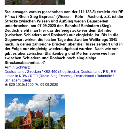
Steuerwagen voraus (geschoben von der 111 122-8) erreicht der RE
9 "rsx / Rhein-Sieg-Express" (Wissen – Köln – Aachen), z.Z. ist die
Strecke zwischen Wissen und Au/Sieg wegen Bauarbeiten
unterbrochen, am 07.09.2020 den Bahnhof Schladern (Sieg).
Deutlich sieht man hier das die Siegstecke vor dem Bahnhof
(zwischen Schladern und Rosbach) nur eingleisig ist. Bis in die
Gegenwart wirken die letzten Tage des Zweiten Weltkriegs 1945
nach, in denen zahlreiche Brücken über die Flüsse zerstört und in
der Folge nur eingleisig wiederaufgebaut wurden. Nach wie vor
gibt es aber zwischen Blankenberg und Merten sowie wie hier
zwischen Schladern und Rosbach noch eingleisige
Streckenabschnitte.

Armin Schwarz
Deutschland / Strecken / KBS 460 (Siegstrecke)
,
Deutschland / RB-, RE-
Linien in NRW / RE 9 (Rhein-Sieg-Express)
,
Deutschland / Bahnhöfe /
Schladern (Sieg)
820 1015x1200 Px, 09.09.2020
