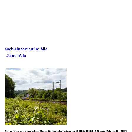
auch einsortiert in: Alle
Jahre: Alle
×
×
Alle Kategorien
Alle Jahre
Deutschland
2010
Akku-, Brennstoffzellen- und Hybridtriebzüge
2018
BR 563 - SIEMENS Mireo Plus B – Hybridzug (E/Akku)
2020
RB-, RE-Linien in NRW
2020
RB 90 (Westerwald-Sieg-Bahn)
2026
RE 9 (Rhein-Sieg-Express)
Nun hat der zweiteilige Hybridtriebzug SIEMENS Mireo Plus B, 563