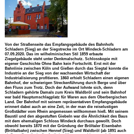
Von der Straßenseite das Empfangsgebäude des Bahnhofs
Schladern (Sieg) an der Siegstrecke im Ort Windeck-Schladern am
07.09.2020. Das im wilhelminischen Stil 1859 erbaute
Ziegelgebäude steht unter Denkmalschutz. Schlosskopie mit
eigener Geschichte Ohne Bahn kein Fortschritt. Erst mit der
Bahnlinie zwischen Köln und Gießen durch das Siegtal konnte die
Industrie an der Sieg von der wachsenden Wirtschaft der
Industrialisierung profitieren. 1860 erhielt Schladern einen eigenen
Bahnhof, der schwierigen Streckenführung durch Berge und über
den Fluss zum Trotz. Doch der Aufwand lohnte sich, denn
Schladern gehörte Damals zum Kreis Waldbröl und sein Bahnhof
war bald Hauptumschlagplatz für Waren aus dem Oberbergischen
Land. Der Bahnhof mit seinem repräsentativen Empfangsgebäude
erinnert dabei auch an eine Zeit, in der man die reiselustigen
Großstädter vom Rhein angemessen willkommen hieß. Mit seinem
Baustil und den abgestuften Giebeln war die Ähnlichkeit des Baus
mit dem ehemaligen Schloss Windeck durchaus gewollt. Doch
obwohl bereits 1870 mit der Gründung der Bröltaler Eisenbahn
(Bröltalbahn) zwischen Hennef (Sieg) und Waldbröl (ab 1891 auch