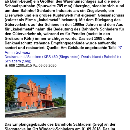
ab Bonn-Beuel) ein Großteil des Warenumschlages auf die neue
Schmalspurbahn (Spurweite 785 mm) überging, siedelte sich rund
um dem Bahnhof Schladern Industrie an: ein Ziegelwerk, ein
Eisenwerk und ein großes Kupferwerk mit eigenem Gleisanschuss
(zuletzt als Firma „kabelmetal“ bekannt). Mit dem Rückgang des
Güterverkehrs auf der Schiene in den 1990er Jahren und dem Aus
für „kabelmetal“ nahm die Bedeutung des Bahnhofs Schladern für
den Güterverkehr ab, während es für Pendler (meist in den
Großraum Köln) immer wichtiger wurde. Das seit 1989 unter
Denkmalschutz stehende Empfangsgebäude wurde aufwendig
saniert und restauriert. Quelle: Am Gebäude angebrachte Tafel

Armin Schwarz
Deutschland / Strecken / KBS 460 (Siegstrecke)
,
Deutschland / Bahnhöfe /
Schladern (Sieg)
689 1200x815 Px, 09.09.2020

Das Empfangsgebäude des Bahnhofs Schladern (Sieg) an der
Siegstrecke im Ort Windeck-Schladern am 01.09.2018. Das im