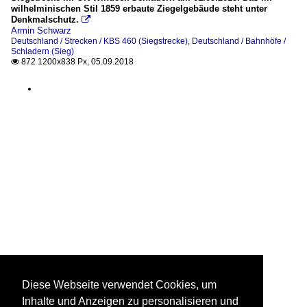
wilhelminischen Stil 1859 erbaute Ziegelgebäude steht unter
Denkmalschutz.

Armin Schwarz
Deutschland / Strecken / KBS 460 (Siegstrecke)
,
Deutschland / Bahnhöfe /
Schladern (Sieg)
872 1200x838 Px, 05.09.2018

Diese Webseite verwendet Cookies, um
Inhalte und Anzeigen zu personalisieren und