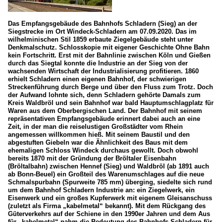
Das Empfangsgebäude des Bahnhofs Schladern (Sieg) an der
Siegstrecke im Ort Windeck-Schladern am 07.09.2020. Das im
wilhelminischen Stil 1859 erbaute Ziegelgebäude steht unter
Denkmalschutz. Schlosskopie mit eigener Geschichte Ohne Bahn
kein Fortschritt. Erst mit der Bahnlinie zwischen Köln und Gießen
durch das Siegtal konnte die Industrie an der Sieg von der
wachsenden Wirtschaft der Industrialisierung profitieren. 1860
erhielt Schladern einen eigenen Bahnhof, der schwierigen
Streckenführung durch Berge und über den Fluss zum Trotz. Doch
der Aufwand lohnte sich, denn Schladern gehörte Damals zum
Kreis Waldbröl und sein Bahnhof war bald Hauptumschlagplatz für
Waren aus dem Oberbergischen Land. Der Bahnhof mit seinem
repräsentativen Empfangsgebäude erinnert dabei auch an eine
Zeit, in der man die reiselustigen Großstädter vom Rhein
angemessen willkommen hieß. Mit seinem Baustil und den
abgestuften Giebeln war die Ähnlichkeit des Baus mit dem
ehemaligen Schloss Windeck durchaus gewollt. Doch obwohl
bereits 1870 mit der Gründung der Bröltaler Eisenbahn
(Bröltalbahn) zwischen Hennef (Sieg) und Waldbröl (ab 1891 auch
ab Bonn-Beuel) ein Großteil des Warenumschlages auf die neue
Schmalspurbahn (Spurweite 785 mm) überging, siedelte sich rund
um dem Bahnhof Schladern Industrie an: ein Ziegelwerk, ein
Eisenwerk und ein großes Kupferwerk mit eigenem Gleisanschuss
(zuletzt als Firma „kabelmetal“ bekannt). Mit dem Rückgang des
Güterverkehrs auf der Schiene in den 1990er Jahren und dem Aus
für „kabelmetal“ nahm die Bedeutung des Bahnhofs Schladern für