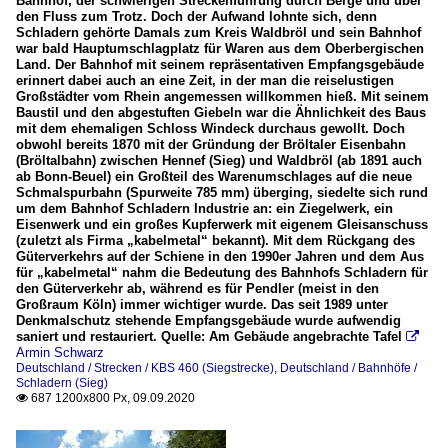
Bahnhof, der schwierigen Streckenführung durch Berge und über
den Fluss zum Trotz. Doch der Aufwand lohnte sich, denn
Schladern gehörte Damals zum Kreis Waldbröl und sein Bahnhof
war bald Hauptumschlagplatz für Waren aus dem Oberbergischen
Land. Der Bahnhof mit seinem repräsentativen Empfangsgebäude
erinnert dabei auch an eine Zeit, in der man die reiselustigen
Großstädter vom Rhein angemessen willkommen hieß. Mit seinem
Baustil und den abgestuften Giebeln war die Ähnlichkeit des Baus
mit dem ehemaligen Schloss Windeck durchaus gewollt. Doch
obwohl bereits 1870 mit der Gründung der Bröltaler Eisenbahn
(Bröltalbahn) zwischen Hennef (Sieg) und Waldbröl (ab 1891 auch
ab Bonn-Beuel) ein Großteil des Warenumschlages auf die neue
Schmalspurbahn (Spurweite 785 mm) überging, siedelte sich rund
um dem Bahnhof Schladern Industrie an: ein Ziegelwerk, ein
Eisenwerk und ein großes Kupferwerk mit eigenem Gleisanschuss
(zuletzt als Firma „kabelmetal“ bekannt). Mit dem Rückgang des
Güterverkehrs auf der Schiene in den 1990er Jahren und dem Aus
für „kabelmetal“ nahm die Bedeutung des Bahnhofs Schladern für
den Güterverkehr ab, während es für Pendler (meist in den
Großraum Köln) immer wichtiger wurde. Das seit 1989 unter
Denkmalschutz stehende Empfangsgebäude wurde aufwendig
saniert und restauriert. Quelle: Am Gebäude angebrachte Tafel

Armin Schwarz
Deutschland / Strecken / KBS 460 (Siegstrecke)
,
Deutschland / Bahnhöfe /
Schladern (Sieg)
687 1200x800 Px, 09.09.2020
