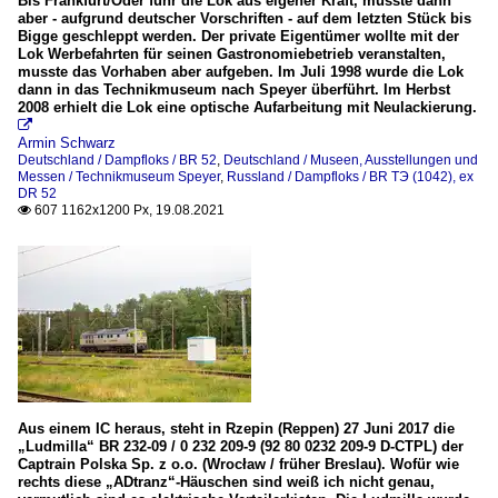
Bis Frankfurt/Oder fuhr die Lok aus eigener Kraft, musste dann
aber - aufgrund deutscher Vorschriften - auf dem letzten Stück bis
Bigge geschleppt werden. Der private Eigentümer wollte mit der
Lok Werbefahrten für seinen Gastronomiebetrieb veranstalten,
musste das Vorhaben aber aufgeben. Im Juli 1998 wurde die Lok
dann in das Technikmuseum nach Speyer überführt. Im Herbst
2008 erhielt die Lok eine optische Aufarbeitung mit Neulackierung.

Armin Schwarz
Deutschland / Dampfloks / BR 52
,
Deutschland / Museen, Ausstellungen und
Messen / Technikmuseum Speyer
,
Russland / Dampfloks / BR TЭ (1042), ex
DR 52
607 1162x1200 Px, 19.08.2021

Aus einem IC heraus, steht in Rzepin (Reppen) 27 Juni 2017 die
„Ludmilla“ BR 232-09 / 0 232 209-9 (92 80 0232 209-9 D-CTPL) der
Captrain Polska Sp. z o.o. (Wrocław / früher Breslau). Wofür wie
rechts diese „ADtranz“-Häuschen sind weiß ich nicht genau,