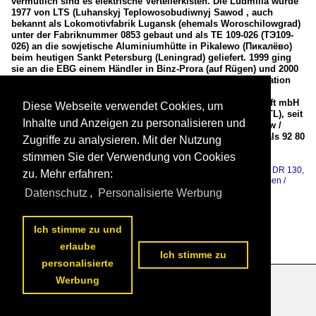
vermutlich sind es elektrische Verteilerkisten. Die Ludmilla wurde
1977 von LTS (Luhanskyj Teplowosobudiwnyj Sawod , auch
bekannt als Lokomotivfabrik Lugansk (ehemals Woroschilowgrad)
unter der Fabriknummer 0853 gebaut und als TE 109-026 (ТЭ109-
026) an die sowjetische Aluminiumhütte in Pikalewo (Пикалёво)
beim heutigen Sankt Petersburg (Leningrad) geliefert. 1999 ging
sie an die EBG einem Händler in Binz-Prora (auf Rügen) und 2000
dann ging siean die ADtranz - ABB Daimler Benz Transportation
GmbH (Kassel) und war so als Mietlok W 232.09 bis 2004
unterwegs, dann ging sie an die ITL - Eisenbahngesellschaft mbH
Diese Webseite verwendet Cookies, um
in Dresden als W 232.09 (ab 2007 dann 92 80 0232 209-9 D-ITL), seit
Inhalte und Anzeigen zu personalisieren und
2014 ist sie nun bei der Captrain Polska Sp. z o.o., (Wrocław /
früher Breslau) als BR 232-09 / 0 232 209-9 aber eingestellt als 92 80
Zugriffe zu analysieren. Mit der Nutzung
0232 209-9 D-CTPL in Deutschland eingestellt.

stimmen Sie der Verwendung von Cookies
Armin Schwarz
Deutschland / Dieselloks / BR 230, 231, 232, 233, 234, 241, 242 (ex DR 130,
zu. Mehr erfahren:
131, 132) Ludmilla
,
Polen / Dieselloks / sonstige
,
Polen / Unternehmen /
Captrain Polska Sp. z o.o.
,
Russland / Dieselloks / ТЭ-109 (TE-109)
Datenschutz
,
Personalisierte Werbung
579 1400x940 Px, 09.03.2024

Ich stimme zu und
erlaube
Ich stimme zu
personalisierte
Werbung
Datenschutzerklärung
|
Impressum
|
Kontakt