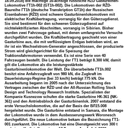
18.09.2018) die mächtige 16-achsige russische RŽD Gasturbinen-
Lokomotive ГT1h-002 (GT1h-002). Die Lokomotiven der RŽD-
Baureihe ГT1h (deutsche Transkription GT1h) der Russischen
Eisenbahnen (RŽD) sind schwere Gasturbinenlokomotiven mit
elektrischer Kraftübertragung, vorrangig für den Güterzugdienst.
Sie sind bestimmt für den schweren Güterzugdienst auf
nichtelektrifizierten Abschnitten, vorrangig in Sibirien. Bisher
wurden zwei Fahrzeuge gebaut, mit denen umfangreiche Versuche
durchgeführt wurden. Die Kraftübertragung geschieht von einer
Gasturbine aus, die mit verflüssigtem Erdgas betrieben wird, an
ihr ist ein Wechselstrom-Generator angeschlossen, der produzierte
Strom wird gleichgerichtet für die Speisung der
Traktionsfahrmotoren verwendet. Es ist eine Serie von 40
Fahrzeugen bestellt. Die Leistung der ГT1 beträgt 8.300 kW, damit
gilt die Lokomotive als die leistungsstärkste
Gasturbinenlokomotive der Welt. Die überarbeitete ГТ1h.002
besitzt eine Anfahrzugkraft von 980 kN, die Zugkraft im
Dauerleistungs-Regime (bei 33 km/h) beträgt 775 kN. Die
Ausarbeitung begann im 2005 nach der Unterzeichnung des
Vertrages zwischen der RŽD und der All-Russian Rolling Stock
Design and Technology Research Institute. Spezialisten der
Kompanie Kusnezow schufen die starke Gasturbine НК-361 (NK-
361) und den Antriebsblock der Gasturbinenlok. 2007 entstand die
erste Versuchslokomotive, die auf der Basis der ВЛ15.008
hergeleitet wurde. Die Gasturbine entstand in Samara, die Montage
der Lokomotive wurde in dem Ausbesserungswerk Woronesch
durchgeführt. Die neue Lokomotive bekam die Bezeichnung ГT1-
001 zuerkannt. Die Lokomotive hat eine Dienstgewicht von 300 t