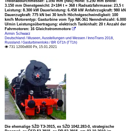
Treibraddurchmesser: 1.050 mm (neu) Höhe: 5.250 mm Breite:
3.150 mm Dienstgewicht: 2×184 t = 368 t Radsatzfahrmasse: 23,5 t
Leistung: 8.300 kW Dauerleistung: 6.458 kW Anfahrzugkraft: 980 kN
Dauerzugkraft: 775 kN bei 30 km/h Höchstgeschwindigkeit: 100
km/h Motorentyp: Gasturbine vom Typ NK-361 Nenndrehzahl: 6.000
U/min Leistungsübertragung: elektrisch Tankinhalt: 20 t Anzahl der
Fahrmotoren: 16 Gleichstrommotore

Armin Schwarz
Deutschland / Museen, Ausstellungen und Messen / InnoTrans 2018
,
Russland / Gasturbinenloks / BR GT1h (ГT1h)
731 1200x800 Px, 15.01.2021

Die ehemalige SŽD TЭ-3915, ex SŽD 1042.283-0, strategische