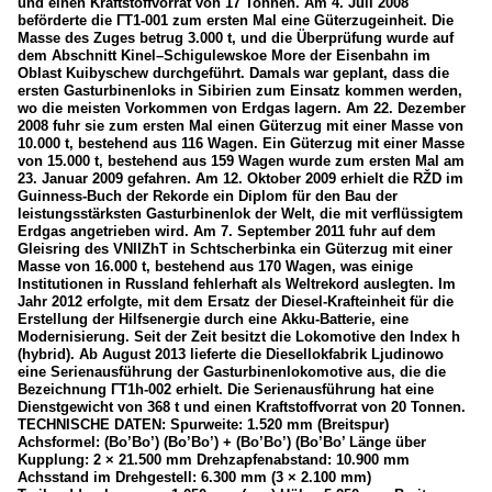
und einen Kraftstoffvorrat von 17 Tonnen. Am 4. Juli 2008
beförderte die ГT1-001 zum ersten Mal eine Güterzugeinheit. Die
Masse des Zuges betrug 3.000 t, und die Überprüfung wurde auf
dem Abschnitt Kinel–Schigulewskoe More der Eisenbahn im
Oblast Kuibyschew durchgeführt. Damals war geplant, dass die
ersten Gasturbinenloks in Sibirien zum Einsatz kommen werden,
wo die meisten Vorkommen von Erdgas lagern. Am 22. Dezember
2008 fuhr sie zum ersten Mal einen Güterzug mit einer Masse von
10.000 t, bestehend aus 116 Wagen. Ein Güterzug mit einer Masse
von 15.000 t, bestehend aus 159 Wagen wurde zum ersten Mal am
23. Januar 2009 gefahren. Am 12. Oktober 2009 erhielt die RŽD im
Guinness-Buch der Rekorde ein Diplom für den Bau der
leistungsstärksten Gasturbinenlok der Welt, die mit verflüssigtem
Erdgas angetrieben wird. Am 7. September 2011 fuhr auf dem
Gleisring des VNIIZhT in Schtscherbinka ein Güterzug mit einer
Masse von 16.000 t, bestehend aus 170 Wagen, was einige
Institutionen in Russland fehlerhaft als Weltrekord auslegten. Im
Jahr 2012 erfolgte, mit dem Ersatz der Diesel-Krafteinheit für die
Erstellung der Hilfsenergie durch eine Akku-Batterie, eine
Modernisierung. Seit der Zeit besitzt die Lokomotive den Index h
(hybrid). Ab August 2013 lieferte die Diesellokfabrik Ljudinowo
eine Serienausführung der Gasturbinenlokomotive aus, die die
Bezeichnung ГT1h-002 erhielt. Die Serienausführung hat eine
Dienstgewicht von 368 t und einen Kraftstoffvorrat von 20 Tonnen.
TECHNISCHE DATEN: Spurweite: 1.520 mm (Breitspur)
Achsformel: (Bo’Bo’) (Bo’Bo’) + (Bo’Bo’) (Bo’Bo’ Länge über
Kupplung: 2 × 21.500 mm Drehzapfenabstand: 10.900 mm
Achsstand im Drehgestell: 6.300 mm (3 × 2.100 mm)