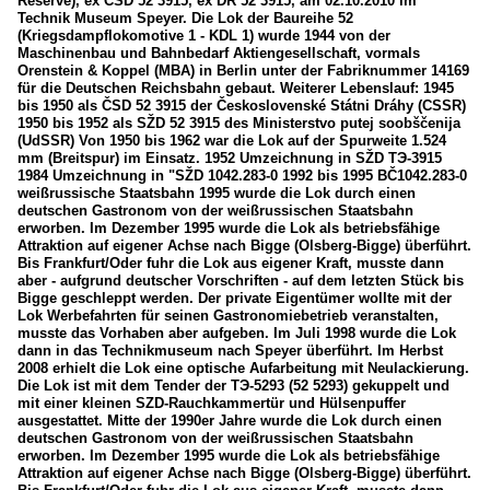
Reserve), ex ČSD 52 3915, ex DR 52 3915, am 02.10.2010 im
Technik Museum Speyer. Die Lok der Baureihe 52
(Kriegsdampflokomotive 1 - KDL 1) wurde 1944 von der
Maschinenbau und Bahnbedarf Aktiengesellschaft, vormals
Orenstein & Koppel (MBA) in Berlin unter der Fabriknummer 14169
für die Deutschen Reichsbahn gebaut. Weiterer Lebenslauf: 1945
bis 1950 als ČSD 52 3915 der Československé Státni Dráhy (CSSR)
1950 bis 1952 als SŽD 52 3915 des Ministerstvo putej soobščenija
(UdSSR) Von 1950 bis 1962 war die Lok auf der Spurweite 1.524
mm (Breitspur) im Einsatz. 1952 Umzeichnung in SŽD TЭ-3915
1984 Umzeichnung in "SŽD 1042.283-0 1992 bis 1995 BČ1042.283-0
weißrussische Staatsbahn 1995 wurde die Lok durch einen
deutschen Gastronom von der weißrussischen Staatsbahn
erworben. Im Dezember 1995 wurde die Lok als betriebsfähige
Attraktion auf eigener Achse nach Bigge (Olsberg-Bigge) überführt.
Bis Frankfurt/Oder fuhr die Lok aus eigener Kraft, musste dann
aber - aufgrund deutscher Vorschriften - auf dem letzten Stück bis
Bigge geschleppt werden. Der private Eigentümer wollte mit der
Lok Werbefahrten für seinen Gastronomiebetrieb veranstalten,
musste das Vorhaben aber aufgeben. Im Juli 1998 wurde die Lok
dann in das Technikmuseum nach Speyer überführt. Im Herbst
2008 erhielt die Lok eine optische Aufarbeitung mit Neulackierung.
Die Lok ist mit dem Tender der TЭ-5293 (52 5293) gekuppelt und
mit einer kleinen SZD-Rauchkammertür und Hülsenpuffer
ausgestattet. Mitte der 1990er Jahre wurde die Lok durch einen
deutschen Gastronom von der weißrussischen Staatsbahn
erworben. Im Dezember 1995 wurde die Lok als betriebsfähige
Attraktion auf eigener Achse nach Bigge (Olsberg-Bigge) überführt.