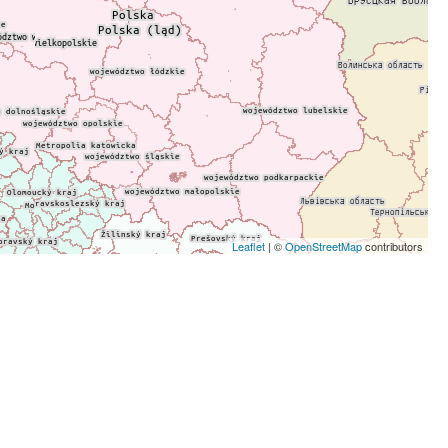
Leaflet
| ©
OpenStreetMap
contributors