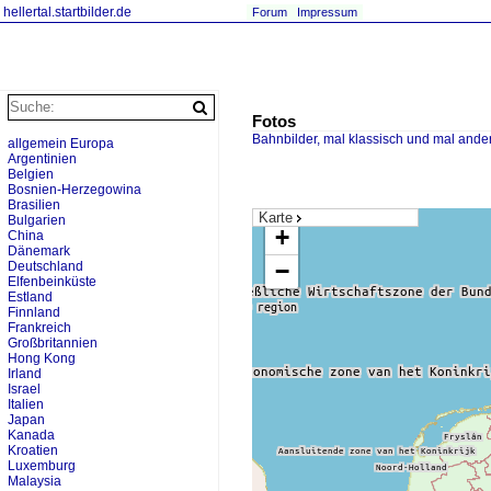
hellertal.startbilder.de
Forum
Impressum
Fotos
Bahnbilder, mal klassisch und mal ande
allgemein Europa
Argentinien
Belgien
Bosnien-Herzegowina
Brasilien
Karte
Bulgarien
+
China
Dänemark
−
Deutschland
Elfenbeinküste
Estland
Finnland
Frankreich
Großbritannien
Hong Kong
Irland
Israel
Italien
Japan
Kanada
Kroatien
Luxemburg
Malaysia