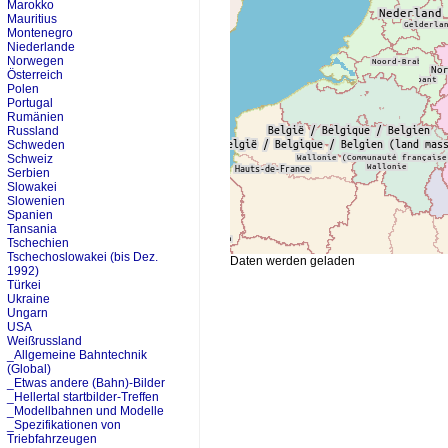
Marokko
Mauritius
Montenegro
Niederlande
Norwegen
Österreich
Polen
Portugal
Rumänien
Russland
Schweden
Schweiz
Serbien
Slowakei
Slowenien
Spanien
Tansania
Tschechien
Tschechoslowakei (bis Dez.
Daten werden geladen
1992)
Türkei
Ukraine
Ungarn
USA
Weißrussland
_Allgemeine Bahntechnik
(Global)
_Etwas andere (Bahn)-Bilder
_Hellertal startbilder-Treffen
_Modellbahnen und Modelle
_Spezifikationen von
Triebfahrzeugen