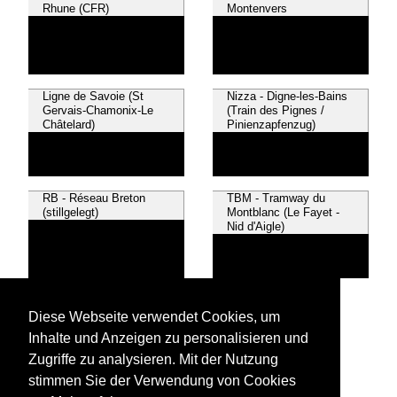
Rhune (CFR)
Montenvers
Ligne de Savoie (St
Nizza - Digne-les-Bains
Gervais-Chamonix-Le
(Train des Pignes /
Châtelard)
Pinienzapfenzug)
RB - Réseau Breton
TBM - Tramway du
(stillgelegt)
Montblanc (Le Fayet -
Nid d'Aigle)
Villefranche – Latour-de-
Carol (Train jaune)
Diese Webseite verwendet Cookies, um
Inhalte und Anzeigen zu personalisieren und
Zugriffe zu analysieren. Mit der Nutzung
stimmen Sie der Verwendung von Cookies