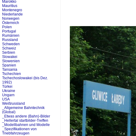
Marokko
Mauritius
Montenegro
Niederlande
Norwegen
Österreich
Polen
Portugal
Rumänien
Russland
Schweden
Schweiz
Serbien
Slowakei
Slowenien
Spanien
Tansania
Tschechien
Tschechoslowakei (bis Dez.
1992)
Türkei
Ukraine
Ungarn
USA
Weißrussland
_Allgemeine Bahntechnik
(Global)
_Etwas andere (Bahn)-Bilder
_Hellertal startbilder-Treffen
_Modellbahnen und Modelle
_Spezifikationen von
Triebfahrzeugen