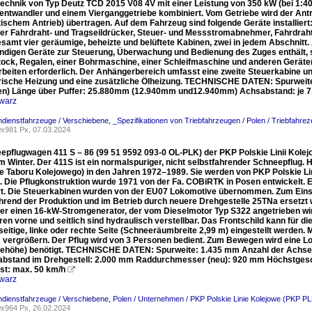
technik von Typ Deutz TCD 2015 V08 4V mit einer Leistung von 350 kW (bei 1:40
twandler und einem Vierganggetriebe kombiniert. Vom Getriebe wird der Antri
ischem Antrieb) übertragen. Auf dem Fahrzeug sind folgende Geräte installiert:
er Fahrdraht- und Tragseildrücker, Steuer- und Messstromabnehmer, Fahrdraht
samt vier geräumige, beheizte und belüftete Kabinen, zwei in jedem Abschnitt. 
endigen Geräte zur Steuerung, Überwachung und Bedienung des Zuges enthält, s
ock, Regalen, einer Bohrmaschine, einer Schleifmaschine und anderen Geräten
beiten erforderlich. Der Anhängerbereich umfasst eine zweite Steuerkabine un
trische Heizung und eine zusätzliche Ölheizung. TECHNISCHE DATEN: Spurweite
en) Länge über Puffer: 25.880mm (12.940mm und12.940mm) Achsabstand: je 7
warz
ndienstfahrzeuge / Verschiebene
,
_Spezifikationen von Triebfahrzeugen / Polen / Triebfahre
x981 Px, 07.03.2024
epflugwagen 411 S – 86 (99 51 9592 093-0 OL-PLK) der PKP Polskie Linii Kolejo
m Winter. Der 411S ist ein normalspuriger, nicht selbstfahrender Schneepflug.
 Taboru Kolejowego) in den Jahren 1972–1989. Sie werden von PKP Polskie Lin
. Die Pflugkonstruktion wurde 1971 von der Fa. COBiRTK in Posen entwickel
rt. Die Steuerkabinen wurden von der EU07 Lokomotive übernommen. Zum Eins
hrend der Produktion und im Betrieb durch neuere Drehgestelle 25TNa ersetzt
ber einen 16-kW-Stromgenerator, der vom Dieselmotor Typ S322 angetrieben wi
ren vorne und seitlich sind hydraulisch verstellbar. Das Frontschild kann für
nseitige, linke oder rechte Seite (Schneeräumbreite 2,99 m) eingestellt werden
m vergrößern. Der Pflug wird von 3 Personen bedient. Zum Bewegen wird eine Lo
ehöhe) benötigt. TECHNISCHE DATEN: Spurweite: 1.435 mm Anzahl der Achsen
stand im Drehgestell: 2.000 mm Raddurchmesser (neu): 920 mm Höchstgeschw
st: max. 50 km/h

warz
ndienstfahrzeuge / Verschiebene
,
Polen / Unternehmen / PKP Polskie Linie Kolejowe (PKP PL
x964 Px, 26.02.2024