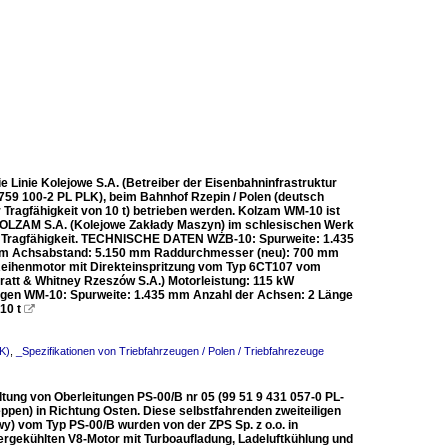
Linie Kolejowe S.A. (Betreiber der Eisenbahninfrastruktur
759 100-2 PL PLK), beim Bahnhof Rzepin / Polen (deutsch
 Tragfähigkeit von 10 t) betrieben werden. Kolzam WM-10 ist
 KOLZAM S.A. (Kolejowe Zakłady Maszyn) im schlesischen Werk
6 t Tragfähigkeit. TECHNISCHE DATEN WŻB-10: Spurweite: 1.435
0 mm Achsabstand: 5.150 mm Raddurchmesser (neu): 700 mm
 –Reihenmotor mit Direkteinspritzung vom Typ 6CT107 vom
att & Whitney Rzeszów S.A.) Motorleistung: 115 kW
gen WM-10: Spurweite: 1.435 mm Anzahl der Achsen: 2 Länge
 10 t

K)
,
_Spezifikationen von Triebfahrzeugen / Polen / Triebfahrezeuge
ltung von Oberleitungen PS-00/B nr 05 (99 51 9 431 057-0 PL-
pen) in Richtung Osten. Diese selbstfahrenden zweiteiligen
y) vom Typ PS-00/B wurden von der ZPS Sp. z o.o. in
rgekühlten V8-Motor mit Turboaufladung, Ladeluftkühlung und