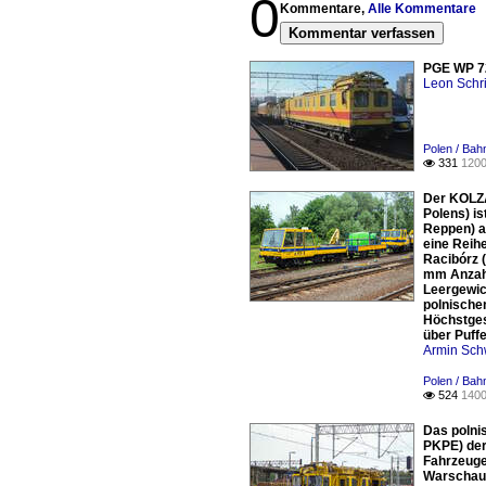
0
Kommentare,
Alle Kommentare
Kommentar verfassen
PGE WP 72
Leon Schri
Polen / Bah
331
1200

Der KOLZA
Polens) i
Reppen) a
eine Reih
Racibórz 
mm Anzahl
Leergewic
polnische
Höchstges
über Puff
Armin Sch
Polen / Bah
524
1400

Das polni
PKPE) der
Fahrzeuge
Warschau 