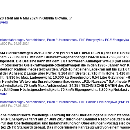
0 steht am 6 Mai 2024 in Gdynia Glowna.

jvers
ndienstfahrzeuge / Verschiebene
,
Polen / Unternehmen / PKP Energetyka / PGE Energetyka
x800 Px, 24.05.2024
M Gleiskraftwagen WŻB-10 Nr. 278 (99 51 9 683 309-0 PL-PLK) der PKP Polskie 
st am 27 Juni 2017, mit dem Gleiskraftwagenanhänger WM-10 NR-1258 (99 51 9 
bgestellt. Die Draisine kann mit dem 3,8 t schweren Anhänger WM-10 (mit einer
e motorisierter Gleiskraftwagen/Rottenkaftwagen die in den 1990- Jahren von
(deutsch Ratibor) hegestellt wurden. WŻB-10 hat einen Ladekran mit bis zu 1,
 der Achsen: 2 Länge über Puffer: 8.164 mm Breite: 2. 710 mm Höhe: 3.41
ht : 9.830 kg Max. Ladegewicht: 10.000 kg Dieselmotor: 6,54 Liter 6-Zylinder
n Hersteller Wytwórnia Sprzętu Komunikacyjnego „PZL-Rzeszów” S.A. (heute Pr
chwindigkeit: 70 km/h Max. Anhängelast: 34,35 t TECHNISCHE DATEN des Wa
er: 6.440mm Höchstgeschwindigkeit: 70 km/h Eigengewicht: 3.800 kg Nutzlast :
warz
ndienstfahrzeuge / Verschiebene
,
Polen / Unternehmen / PKP Polskie Linie Kolejowe (PKP PL
x933 Px, 07.03.2024
sche modernisierte zweiteilige Fahrzeug für den Oberleitungsbau und Instandha
 PKP Energetyka fährt am 27 Juni 2017 durch den Bahnhof Rzepin (deutsch Rep
 für den Oberleitungsbau und Instandhaltung von Oberleitungen (Pociąg sieciow
(ex ZNTK Stargard) gebaut. Das modernisierte Fahrzeug wird von einem wasse