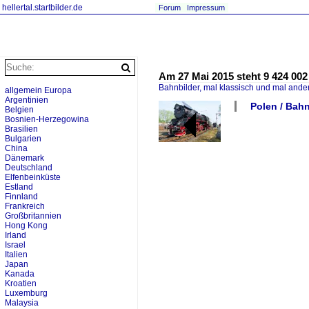
hellertal.startbilder.de
Forum
Impressum
Am 27 Mai 2015 steht 9 424 002
Bahnbilder, mal klassisch und mal ande
allgemein Europa
Argentinien
Polen / Bah
Belgien
Bosnien-Herzegowina
Brasilien
Bulgarien
China
Dänemark
Deutschland
Elfenbeinküste
Estland
Finnland
Frankreich
Großbritannien
Hong Kong
Irland
Israel
Italien
Japan
Kanada
Kroatien
Luxemburg
Malaysia