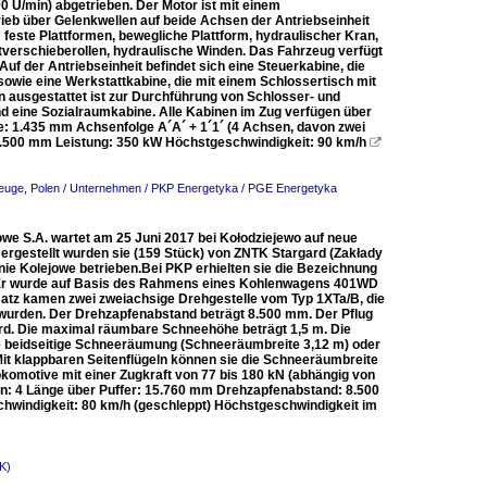
0 U/min) abgetrieben. Der Motor ist mit einem
eb über Gelenkwellen auf beide Achsen der Antriebseinheit
 feste Plattformen, bewegliche Plattform, hydraulischer Kran,
verschieberollen, hydraulische Winden. Das Fahrzeug verfügt
Auf der Antriebseinheit befindet sich eine Steuerkabine, die
owie eine Werkstattkabine, die mit einem Schlossertisch mit
 ausgestattet ist zur Durchführung von Schlosser- und
d eine Sozialraumkabine. Alle Kabinen im Zug verfügen über
: 1.435 mm Achsenfolge A´A´ + 1´1´ (4 Achsen, davon zwei
.500 mm Leistung: 350 kW Höchstgeschwindigkeit: 90 km/h

zeuge
,
Polen / Unternehmen / PKP Energetyka / PGE Energetyka
we S.A. wartet am 25 Juni 2017 bei Kołodziejewo auf neue
 Hergestellt wurden sie (159 Stück) von ZNTK Stargard (Zakłady
ie Kolejowe betrieben.Bei PKP erhielten sie die Bezeichnung
t. Er wurde auf Basis des Rahmens eines Kohlenwagens 401WD
atz kamen zwei zweiachsige Drehgestelle vom Typ 1XTa/B, die
 wurden. Der Drehzapfenabstand beträgt 8.500 mm. Der Pflug
rd. Die maximal räumbare Schneehöhe beträgt 1,5 m. Die
 die beidseitige Schneeräumung (Schneeräumbreite 3,12 m) oder
. Mit klappbaren Seitenflügeln können sie die Schneeräumbreite
komotive mit einer Zugkraft von 77 bis 180 kN (abhängig von
: 4 Länge über Puffer: 15.760 mm Drehzapfenabstand: 8.500
indigkeit: 80 km/h (geschleppt) Höchstgeschwindigkeit im
K)