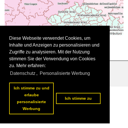
Leaflet
| ©
OpenStreetMap
contributors
Daten werden geladen
Diese Webseite verwendet Cookies, um
Inhalte und Anzeigen zu personalisieren und
Zugriffe zu analysieren. Mit der Nutzung
stimmen Sie der Verwendung von Cookies
zu. Mehr erfahren:
Datenschutzerklärung
|
Impressum
|
Kontakt
Datenschutz
,
Personalisierte Werbung
Ich stimme zu und
erlaube
Ich stimme zu
personalisierte
Werbung