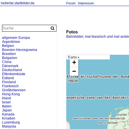
hellertal.startbilder.de
Forum
Impressum
Fotos
Bahnbilder, mal klassisch und mal ande
allgemein Europa
Argentinien
Belgien
Bosnien-Herzegowina
Brasilien
Karte
Bulgarien
+
China
Dänemark
−
Deutschland
Elfenbeinküste
Estland
Finnland
Frankreich
Großbritannien
Hong Kong
Irland
Israel
Italien
Japan
Kanada
Kroatien
Luxemburg
Malaysia