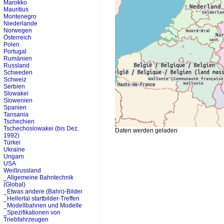
Marokko
Mauritius
Montenegro
Niederlande
Norwegen
Österreich
Polen
Portugal
Rumänien
Russland
Schweden
Schweiz
Serbien
Slowakei
Slowenien
Spanien
Tansania
Tschechien
Tschechoslowakei (bis Dez.
Daten werden geladen
1992)
Türkei
Ukraine
Ungarn
USA
Weißrussland
_Allgemeine Bahntechnik
(Global)
_Etwas andere (Bahn)-Bilder
_Hellertal startbilder-Treffen
_Modellbahnen und Modelle
_Spezifikationen von
Triebfahrzeugen