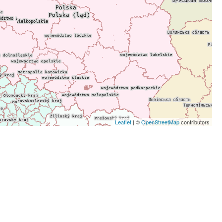
Leaflet
| ©
OpenStreetMap
contributors