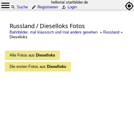
hellertal.startbilder.de
Suche
Registrieren
Login
Russland / Dieselloks Fotos
Bahnbilder, mal klassisch und mal anders gesehen.
»
Russland
»
Dieselloks
Alle Fotos aus
Dieselloks
Die ersten Fotos aus
Dieselloks