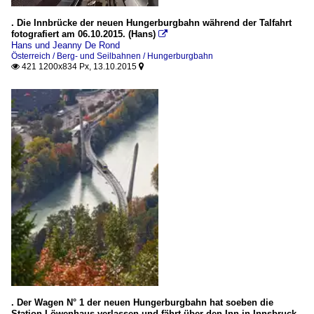
. Die Innbrücke der neuen Hungerburgbahn während der Talfahrt
fotografiert am 06.10.2015. (Hans)

Hans und Jeanny De Rond
Österreich / Berg- und Seilbahnen / Hungerburgbahn
421 1200x834 Px, 13.10.2015


. Der Wagen N° 1 der neuen Hungerburgbahn hat soeben die
Station Löwenhaus verlassen und fährt über den Inn in Innsbruck.