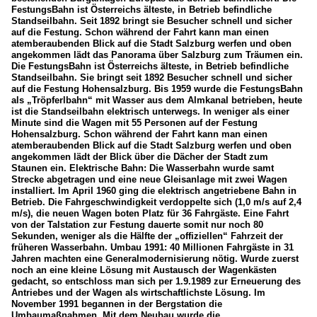
FestungsBahn ist Österreichs älteste, in Betrieb befindliche
Standseilbahn. Seit 1892 bringt sie Besucher schnell und sicher
auf die Festung. Schon während der Fahrt kann man einen
atemberaubenden Blick auf die Stadt Salzburg werfen und oben
angekommen lädt das Panorama über Salzburg zum Träumen ein.
Die FestungsBahn ist Österreichs älteste, in Betrieb befindliche
Standseilbahn. Sie bringt seit 1892 Besucher schnell und sicher
auf die Festung Hohensalzburg. Bis 1959 wurde die FestungsBahn
als „Tröpferlbahn“ mit Wasser aus dem Almkanal betrieben, heute
ist die Standseilbahn elektrisch unterwegs. In weniger als einer
Minute sind die Wagen mit 55 Personen auf der Festung
Hohensalzburg. Schon während der Fahrt kann man einen
atemberaubenden Blick auf die Stadt Salzburg werfen und oben
angekommen lädt der Blick über die Dächer der Stadt zum
Staunen ein. Elektrische Bahn: Die Wasserbahn wurde samt
Strecke abgetragen und eine neue Gleisanlage mit zwei Wagen
installiert. Im April 1960 ging die elektrisch angetriebene Bahn in
Betrieb. Die Fahrgeschwindigkeit verdoppelte sich (1,0 m/s auf 2,4
m/s), die neuen Wagen boten Platz für 36 Fahrgäste. Eine Fahrt
von der Talstation zur Festung dauerte somit nur noch 80
Sekunden, weniger als die Hälfte der „offiziellen“ Fahrzeit der
früheren Wasserbahn. Umbau 1991: 40 Millionen Fahrgäste in 31
Jahren machten eine Generalmodernisierung nötig. Wurde zuerst
noch an eine kleine Lösung mit Austausch der Wagenkästen
gedacht, so entschloss man sich per 1.9.1989 zur Erneuerung des
Antriebes und der Wagen als wirtschaftlichste Lösung. Im
November 1991 begannen in der Bergstation die
Umbaumaßnahmen. Mit dem Neubau wurde die