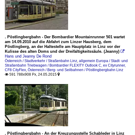
. Pöstlingbergbahn - Der Bombardier Mountainrunner 501 wartet
am 14.09.2010 auf die Abfahrt zum Linzer Hausberg, dem
Pöstlingberg, an der Haltestelle am Hauptplatz in Linz vor der
Kulisse des alten Doms und der Dreifaltigkeitssäule. (Jeanny)

Hans und Jeanny De Rond
Österreich / Stadtverkehr / Straßenbahn Linz
,
allgemein Europa / Stadt- und
Straßenbahn Triebwagen / Bombardier FLEXITY Outlook C, ex Cityrunner,
CF8 CityFlex
,
Österreich / Berg- und Seilbahnen / Pöstlingbergbahn Linz
591 788x908 Px, 24.05.2015


. Pöstlingbergbahn - An der Kreuzungsstelle Schableder in Linz