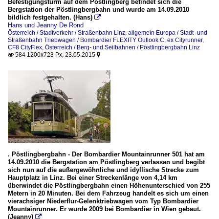
Befestigungsturm auf dem Pöstlingberg befindet sich die
Bergstation der Pöstlingbergbahn und wurde am 14.09.2010
bildlich festgehalten. (Hans)

Hans und Jeanny De Rond
Österreich / Stadtverkehr / Straßenbahn Linz
,
allgemein Europa / Stadt- und
Straßenbahn Triebwagen / Bombardier FLEXITY Outlook C, ex Cityrunner,
CF8 CityFlex
,
Österreich / Berg- und Seilbahnen / Pöstlingbergbahn Linz
584 1200x723 Px, 23.05.2015


. Pöstlingbergbahn - Der Bombardier Mountainrunner 501 hat am
14.09.2010 die Bergstation am Pöstlingberg verlassen und begibt
sich nun auf die außergewöhnliche und idyllische Strecke zum
Hauptplatz in Linz. Bei einer Streckenlänge von 4,14 km
überwindet die Pöstlingbergbahn einen Höhenunterschied von 255
Metern in 20 Minuten. Bei dem Fahrzeug handelt es sich um einen
vierachsiger Niederflur-Gelenktriebwagen vom Typ Bombardier
Mountainrunner. Er wurde 2009 bei Bombardier in Wien gebaut.
(Jeanny)
