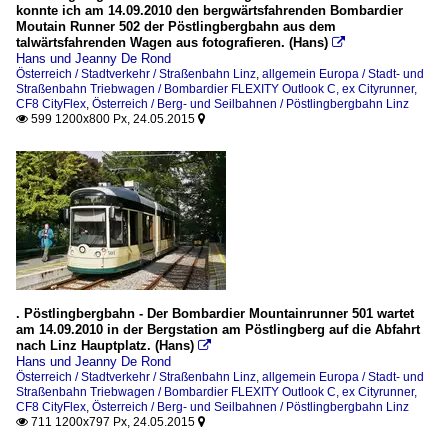
konnte ich am 14.09.2010 den bergwärtsfahrenden Bombardier
Moutain Runner 502 der Pöstlingbergbahn aus dem
talwärtsfahrenden Wagen aus fotografieren. (Hans)

Hans und Jeanny De Rond
Österreich / Stadtverkehr / Straßenbahn Linz
,
allgemein Europa / Stadt- und
Straßenbahn Triebwagen / Bombardier FLEXITY Outlook C, ex Cityrunner,
CF8 CityFlex
,
Österreich / Berg- und Seilbahnen / Pöstlingbergbahn Linz
599 1200x800 Px, 24.05.2015


. Pöstlingbergbahn - Der Bombardier Mountainrunner 501 wartet
am 14.09.2010 in der Bergstation am Pöstlingberg auf die Abfahrt
nach Linz Hauptplatz. (Hans)

Hans und Jeanny De Rond
Österreich / Stadtverkehr / Straßenbahn Linz
,
allgemein Europa / Stadt- und
Straßenbahn Triebwagen / Bombardier FLEXITY Outlook C, ex Cityrunner,
CF8 CityFlex
,
Österreich / Berg- und Seilbahnen / Pöstlingbergbahn Linz
711 1200x797 Px, 24.05.2015

