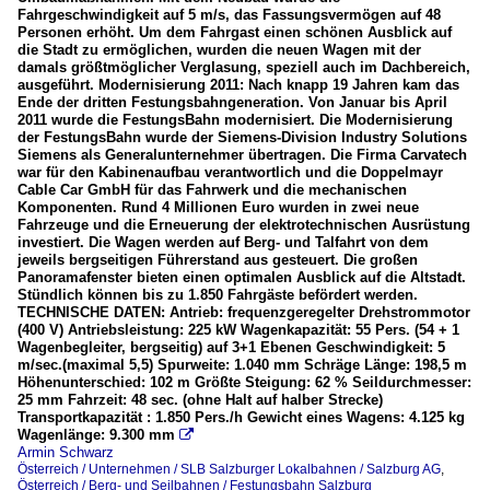
Fahrgeschwindigkeit auf 5 m/s, das Fassungsvermögen auf 48
Personen erhöht. Um dem Fahrgast einen schönen Ausblick auf
die Stadt zu ermöglichen, wurden die neuen Wagen mit der
damals größtmöglicher Verglasung, speziell auch im Dachbereich,
ausgeführt. Modernisierung 2011: Nach knapp 19 Jahren kam das
Ende der dritten Festungsbahngeneration. Von Januar bis April
2011 wurde die FestungsBahn modernisiert. Die Modernisierung
der FestungsBahn wurde der Siemens-Division Industry Solutions
Siemens als Generalunternehmer übertragen. Die Firma Carvatech
war für den Kabinenaufbau verantwortlich und die Doppelmayr
Cable Car GmbH für das Fahrwerk und die mechanischen
Komponenten. Rund 4 Millionen Euro wurden in zwei neue
Fahrzeuge und die Erneuerung der elektrotechnischen Ausrüstung
investiert. Die Wagen werden auf Berg- und Talfahrt von dem
jeweils bergseitigen Führerstand aus gesteuert. Die großen
Panoramafenster bieten einen optimalen Ausblick auf die Altstadt.
Stündlich können bis zu 1.850 Fahrgäste befördert werden.
TECHNISCHE DATEN: Antrieb: frequenzgeregelter Drehstrommotor
(400 V) Antriebsleistung: 225 kW Wagenkapazität: 55 Pers. (54 + 1
Wagenbegleiter, bergseitig) auf 3+1 Ebenen Geschwindigkeit: 5
m/sec.(maximal 5,5) Spurweite: 1.040 mm Schräge Länge: 198,5 m
Höhenunterschied: 102 m Größte Steigung: 62 % Seildurchmesser:
25 mm Fahrzeit: 48 sec. (ohne Halt auf halber Strecke)
Transportkapazität : 1.850 Pers./h Gewicht eines Wagens: 4.125 kg
Wagenlänge: 9.300 mm

Armin Schwarz
Österreich / Unternehmen / SLB Salzburger Lokalbahnen / Salzburg AG
,
Österreich / Berg- und Seilbahnen / Festungsbahn Salzburg