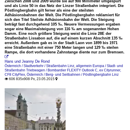
Zwischen 2008 und 2009 wurde sie auf 900 Millimeter umgespurt
und als Linie 50 in das Netz der Linzer Straßenbahn integriert. Die
Pöstlingbergbahn gilt ferner als eine der steilsten
Adhäsionsbahnen der Welt. Die Pöstlingbergbahn reklamiert für
sich den Titel Steilste Adhäsionsbahn der Welt. Die Steigung
beträgt fast durchgehend 105 ‰. Neuere Vermessungen ergaben
sogar eine Maximalsteigung von 116 ‰ am sogenannten Hohen
Damm. Eine noch größere Steigung weist die Linie 28E der
Straßenbahn Lissabon auf, die auf einem kurzen Abschnitt 135 ‰
erreicht. Außerdem gab es in der Stadt Laon von 1899 bis 1971
eine Straßenbahn mit einer 750 Meter langen und 129 ‰ steilen
Rampe, die dort vorhandene Zahnstange diente nur zum Bremsen.

Hans und Jeanny De Rond
Österreich / Stadtverkehr / Straßenbahn Linz
,
allgemein Europa / Stadt- und
Straßenbahn Triebwagen / Bombardier FLEXITY Outlook C, ex Cityrunner,
CF8 CityFlex
,
Österreich / Berg- und Seilbahnen / Pöstlingbergbahn Linz
606 835x908 Px, 23.05.2015

