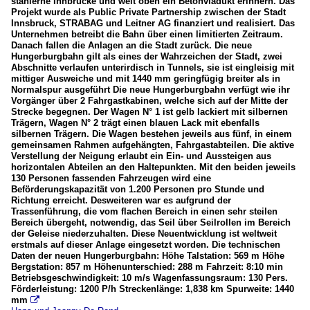
stählerne Innbrücke und weit oben ein Betonviadukt erinnern. Das
Projekt wurde als Public Private Partnership zwischen der Stadt
Innsbruck, STRABAG und Leitner AG finanziert und realisiert. Das
Unternehmen betreibt die Bahn über einen limitierten Zeitraum.
Danach fallen die Anlagen an die Stadt zurück. Die neue
Hungerburgbahn gilt als eines der Wahrzeichen der Stadt, zwei
Abschnitte verlaufen unterirdisch in Tunnels, sie ist eingleisig mit
mittiger Ausweiche und mit 1440 mm geringfügig breiter als in
Normalspur ausgeführt Die neue Hungerburgbahn verfügt wie ihr
Vorgänger über 2 Fahrgastkabinen, welche sich auf der Mitte der
Strecke begegnen. Der Wagen N° 1 ist gelb lackiert mit silbernen
Trägern, Wagen N° 2 trägt einen blauen Lack mit ebenfalls
silbernen Trägern. Die Wagen bestehen jeweils aus fünf, in einem
gemeinsamen Rahmen aufgehängten, Fahrgastabteilen. Die aktive
Verstellung der Neigung erlaubt ein Ein- und Aussteigen aus
horizontalen Abteilen an den Haltepunkten. Mit den beiden jeweils
130 Personen fassenden Fahrzeugen wird eine
Beförderungskapazität von 1.200 Personen pro Stunde und
Richtung erreicht. Desweiteren war es aufgrund der
Trassenführung, die vom flachen Bereich in einen sehr steilen
Bereich übergeht, notwendig, das Seil über Seilrollen im Bereich
der Geleise niederzuhalten. Diese Neuentwicklung ist weltweit
erstmals auf dieser Anlage eingesetzt worden. Die technischen
Daten der neuen Hungerburgbahn: Höhe Talstation: 569 m Höhe
Bergstation: 857 m Höhenunterschied: 288 m Fahrzeit: 8:10 min
Betriebsgeschwindigkeit: 10 m/s Wagenfassungsraum: 130 Pers.
Förderleistung: 1200 P/h Streckenlänge: 1,838 km Spurweite: 1440
mm
