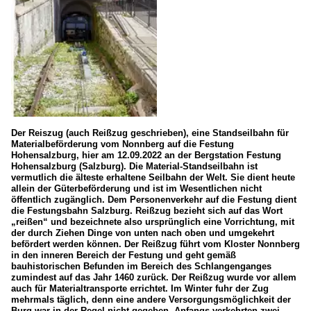
Der Reiszug (auch Reißzug geschrieben), eine Standseilbahn für
Materialbeförderung vom Nonnberg auf die Festung
Hohensalzburg, hier am 12.09.2022 an der Bergstation Festung
Hohensalzburg (Salzburg). Die Material-Standseilbahn ist
vermutlich die älteste erhaltene Seilbahn der Welt. Sie dient heute
allein der Güterbeförderung und ist im Wesentlichen nicht
öffentlich zugänglich. Dem Personenverkehr auf die Festung dient
die Festungsbahn Salzburg. Reißzug bezieht sich auf das Wort
„reißen“ und bezeichnete also ursprünglich eine Vorrichtung, mit
der durch Ziehen Dinge von unten nach oben und umgekehrt
befördert werden können. Der Reißzug führt vom Kloster Nonnberg
in den inneren Bereich der Festung und geht gemäß
bauhistorischen Befunden im Bereich des Schlangenganges
zumindest auf das Jahr 1460 zurück. Der Reißzug wurde vor allem
auch für Materialtransporte errichtet. Im Winter fuhr der Zug
mehrmals täglich, denn eine andere Versorgungsmöglichkeit der
Burg war in der Regel nicht gegeben. Anfangs verkehrten zwei