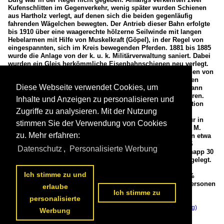
Kufenschlitten im Gegenverkehr, wenig später wurden Schienen
aus Hartholz verlegt, auf denen sich die beiden gegenläufig
fahrenden Wägelchen bewegten. Der Antrieb dieser Bahn erfolgte
bis 1910 über eine waagerechte hölzerne Seilwinde mit langen
Hebelarmen mit Hilfe von Muskelkraft (Göpel), in der Regel von
eingespannten, sich im Kreis bewegenden Pferden. 1881 bis 1885
wurde die Anlage von der k. u. k. Militärverwaltung saniert. Dabei
wurden ein Gleis herkömmliche Eisenbahnschienen neu verlegt.
Nach einer Sanierung im Jahr 1950 wurden 1951 die Schienen von
Schmalspur auf Normalspur umgestellt. Weitere Sanierungen
Diese Webseite verwendet Cookies, um
erfolgten in den Jahren 1988–1990 und 2004. Der Reißzug kann
heute, gesichert durch Infrarotkameras, auch nachts verkehren.
Inhalte und Anzeigen zu personalisieren und
Der Antrieb und die Überwachung erfolgen von der Bergstation
Zugriffe zu analysieren. Mit der Nutzung
aus. Der Reißzug dient auch heute im Grunde allein zum
Materialtransport, die Mitfahrt von befugten Personen ist nur in
stimmen Sie der Verwendung von Cookies
Ausnahmefällen gestattet. Den Berechnungen von Clemens M.
zu. Mehr erfahren:
Hutter zufolge benötigte die Bahn in früheren Jahrhunderten etwa
eine Stunde für eine Bergfahrt. Nach dem Einbau des 38 PS
Datenschutz
,
Personalisierte Werbung
starken Motors im Jahr 1910 dauerte eine Bergfahrt noch knapp 30
Minuten. Heute wird die Strecke in gut fünf Minuten zurückgelegt.
TECHNISCHE DATEN: Spurweite: 1.435 mm (Normalspur)
Ich stimme zu und
Höhenunterschied: 80 m Streckenlänge: 190 m Gefälle: 67 %
Fahrbetriebsmittel: 1 Wagen für 1500 kg Zuladung oder 3 Personen
erlaube
Geschwindigkeit: 0,55 m/s Fahrzeit: 5,45 min

Ich stimme zu
personalisierte
Armin Schwarz
Österreich / Berg- und Seilbahnen / Reißzug Salzburg (auch Reiszug)
Werbung
248 1023x1200 Px, 18.11.2022
